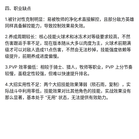
四、职业缺点
1.被针对性克制明显：易被牧师的净化术直接解控，且部分敌方英雄
同样具备解控能力，导致控制效果易失效。
2.养成周期较长：核心技能火球术和冰冻术对等级要求较高，不然
伤害跟返手率不足，现在版本随从大多以肉度为主，火球术前期满
级才可以对敌人造成11点伤害，不然会无法秒掉，技能强度依赖等
级提升，前期养成进度偏慢。
3.PVP 效率偏低：相较于骑士、猎人，牧师等职业，PVP 上分节奏
较慢，虽稳定性较强，但难以快速提升排名。
4.大招实用性不足：两个大招技能效果薄弱（陨石雨，复制），实
际战斗中利用率低，技能效果对比其他角色的技能，实战效果没有
那么显著，基本处于 “无用” 状态，无法提供有效助力。