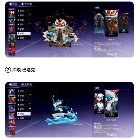
②.冲浪·巴洛克