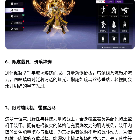
6、限定载具：琉璃神驹
通体似凝萃千年琉璃熔铸而成，身量矫健挺拔，肩颈线条流畅如流
云，四蹄踏风时泛着清透的虹光，鬃尾如琉璃丝绦垂落，轻摆间会
漾开细碎的星芒光斑。
7、限时辅助机：雷霆战马
这是一位兼具野性与科技力量的战士，全身覆盖着黄黑配色的重型
机甲装甲。拥有魁梧敦实的体格与充满爆发力的肌肉线条，装甲内
嵌的蓝色能量核心与枢纽，为其提供着源源不断的战斗动力。凭借
机械与肉体的双重增幅，能爆发出撼动战场的冲击力，是团队中兼