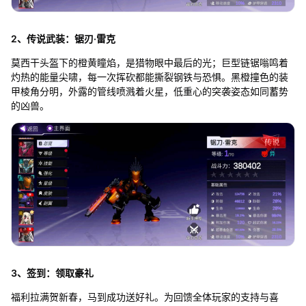
2、传说武装：锯刃·雷克
莫西干头盔下的橙黄瞳焰，是猎物眼中最后的光；巨型链锯嗡鸣着
灼热的能量尖啸，每一次挥砍都能撕裂钢铁与恐惧。黑橙撞色的装
甲棱角分明，外露的管线喷溅着火星，低重心的突袭姿态如同蓄势
的凶兽。
3、签到：领取豪礼
福利拉满贺新春，马到成功送好礼。为回馈全体玩家的支持与喜