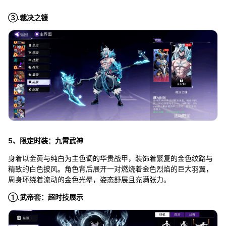
③.裁决之镰
5、限定时装：九霄武神
身着以金黄与纯白为主色调的华贵战甲，装饰着繁复的金色纹路与
精致的白色披风。角色背后展开一对燃烧着金色烈焰的巨大羽翼，
周身环绕着流动的金色光晕，姿态舒展且充满张力。
①.武帝套：超时技展示