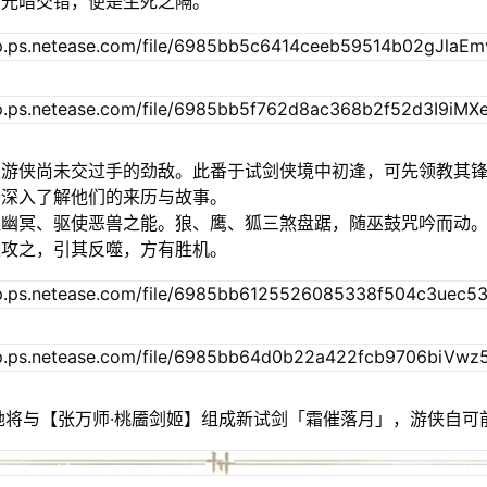
，光暗交错，便是生死之隔。
是游侠尚未交过手的劲敌。此番于试剑侠境中初逢，可先领教其
会深入了解他们的来历与故事。
连幽冥、驱使恶兽之能。狼、鹰、狐三煞盘踞，随巫鼓咒吟而动
长攻之，引其反噬，方有胜机。
她将与【张万师·桃靥剑姬】组成新试剑「霜催落月」，游侠自可