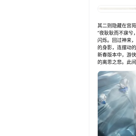
其二则隐藏在宫
“夜耿耿而不寐兮
闪烁。回过神来，
的身影，连摆动
新春版本中，游侠
的离思之悲。此