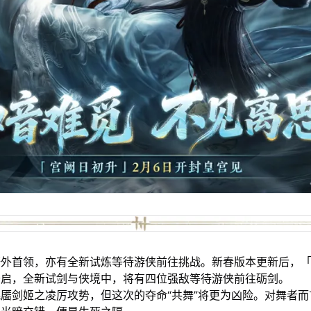
外首领，亦有全新试炼等待游侠前往挑战。新春版本更新后，「
开启，全新试剑与侠境中，将有四位强敌等待游侠前往砺剑。
靥剑姬之凌厉攻势，但这次的夺命“共舞”将更为凶险。对舞者而