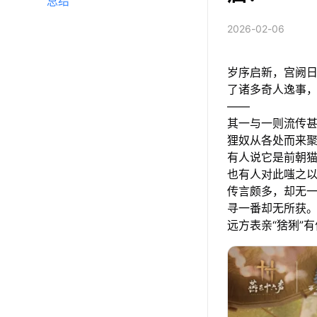
总结
2026-02-06
岁序启新，宫阙
了诸多奇人逸事
——
其一与一则流传甚
狸奴从各处而来聚
有人说它是前朝
也有人对此嗤之
传言颇多，却无一
寻一番却无所获。
远方表亲“猞猁”