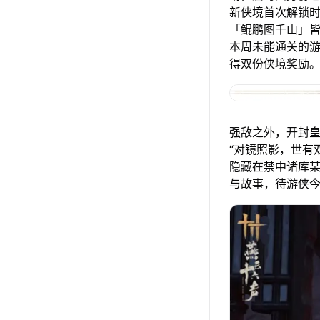
新侠境首次解锁
「鲲鹏图千山」
本周未能通关的
得双份侠境奖励
强敌之外，开封
“对镜照影，世有
隐藏在禁中诸库某
与故事，待游侠