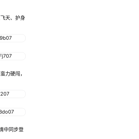
之飞天、护身
以蛮力硬闯，
剧情中同步登