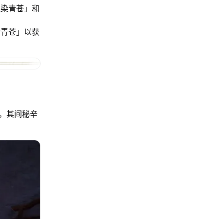
魄染青苍」和
染青苍」以获
。其间秘辛