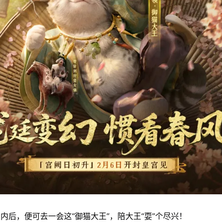
内后，便可去一会这“御猫大王”，陪大王“耍”个尽兴！