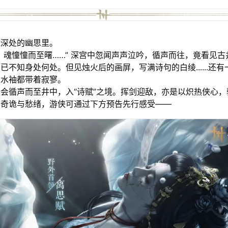
苑深处的幽思里。
，魂憧憧而至曙……” 深宫中忽闻声声泣吟，循声而往，竟看见古
已不知身处何处。但见烛火后的画屏，写满诗句的白绫......还
的水袖都带着寂寥。
会循声而至井中，入“诗赋”之境。挥剑迎敌，亦是以炽热侠心，
间奇诡与愁绪，游侠可通过下方预告先行感受——