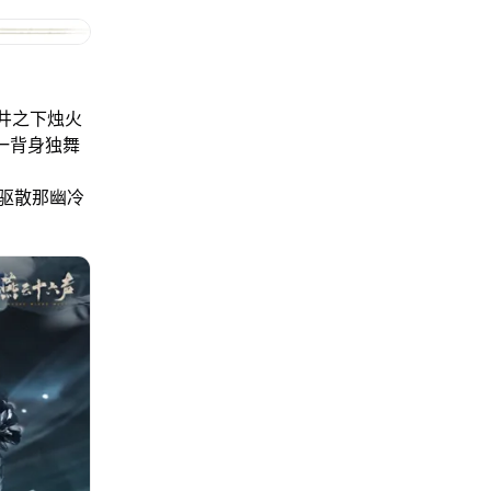
井之下烛火
有一背身独舞
驱散那幽冷