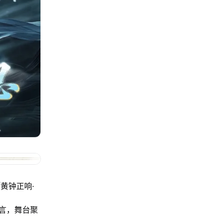
黄钟正响·
言，舞台聚