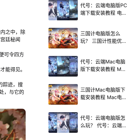
代号：云端电脑版PC
端下载安装教程 电脑
版怎么玩代号：云端
攻略
大内之中，除
三国计电脑版怎么
些宫廷秘闻
玩？ 三国计性能优化
240高帧 游戏多开
便可令四方
后台挂机 按键设置教
代号：云端Mac电脑
程
版下载安装教程 Mac
，才能得见。
电脑怎么玩代号：云
端攻略
的踪迹，搜
三国计Mac电脑版下
处，与它的
载安装教程 Mac电脑
怎么玩三国计攻略
代号：云端电脑版怎
么玩？ 代号：云端性
能优化240高帧 游戏