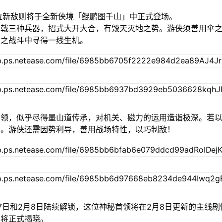
位新敌则将于全新侠境「鲲鹏图千山」中正式登场。
剑戟三种兵器，招式大开大合，有毁天灭地之势。游侠须善用伞
与之战斗中寻得一线生机。
首领，似乎尽得墨山道传承，对机关、磁力的运用造诣极深。若
反。游侠还需因势利导，善用战场特性，以巧制敌！
7日和2月8日陆续解锁，这位神秘首领将在2月8日更新的主线
也将正式揭晓。