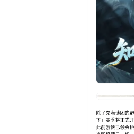
除了充满谜团的野
下」赛季将正式
此前游侠已领会桃