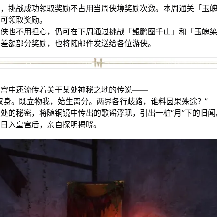
时，挑战成功领取奖励不占用当周侠境奖励次数。本周通关「玉
皆可领取奖励。
游侠也不用担心，仍可在下周通过挑战「鲲鹏图千山」和「玉魄
。差额部分奖励，也将随邮件发送给各位游侠。
皇宫中还流传着关于某处神秘之地的传说——
双身。既立物我，始生离分。两界各行歧路，谁料因果殊途？”
处的秘密，将随铜镜中传出的歌谣浮现，引出一桩“月”下的旧闻
今日入皇宫后，亲自探明揭晓。