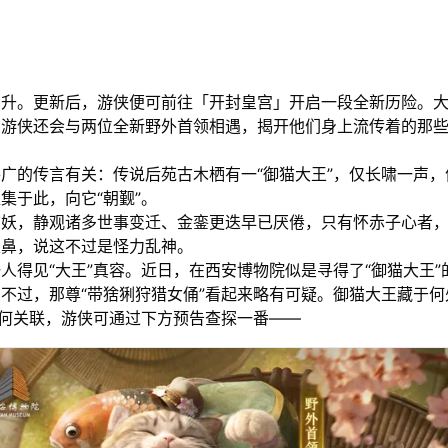
日升。更新后，游侠便可前往「开封皇宫」开启一段全新历险。
，游侠还会与两位全新野外首领相遇，揭开他们身上流传着的那
广的传言有关：传说后苑古木栖有一“御猫大王”，仅长啸一声，
集于此，向它“朝觐”。
猫妖，静观诸多世事变迁、金銮更迭早已厌倦，只有怀赤子心者
以鼻，说这不过是怪力乱神。
人得见“大王”真容。近日，在西安博物院似是寻得了“御猫大王”
不过，那尊“带猞猁狩猎女俑”看起来略有可疑。御猫大王藏于何
有何关联，游侠可通过下方预告查探一番——