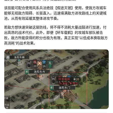
该技能可配合使用风系兵法绝技【假途灭虢】使用，使我方攻城车
能够无视敌方阻碍、长驱直入，迅速填满敌方进攻路线上的关键城
池，从而有效延缓其整体进攻节奏。
若敌方想快速突破这层防线，将不得不消耗大量战鼓进行加速，付
出高昂的战术代价。此外，即便【轩车载鹤】的攻城车部队被击
败，敌方所能获得的积分也极为有限，真正实现“以低成本换取敌方
高消耗”的战术效果。