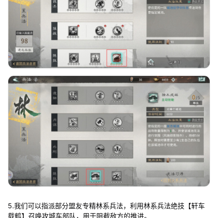
5.我们可以指派部分盟友专精林系兵法，利用林系兵法绝技【轩车
载鹤】召唤攻城车部队，用于阻截敌方的推进。