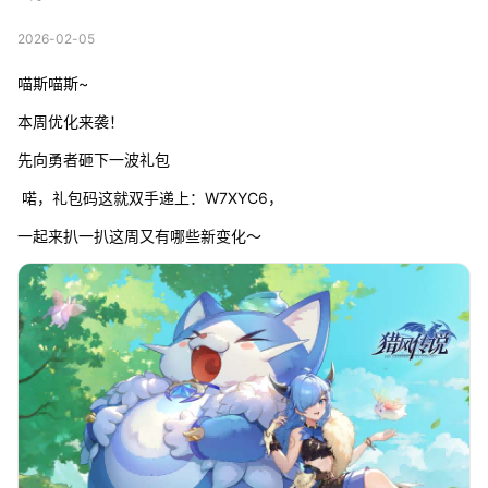
2026-02-05
喵斯喵斯~
本周优化来袭！
先向勇者砸下一波礼包
喏，礼包码这就双手递上：W7XYC6，
一起来扒一扒这周又有哪些新变化～