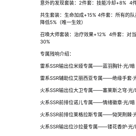
意外的发现套装：2件套：技能冷却+8% 4
共生套装：生命加成+15% 4件套：所有的
降低5%（唯一生效）
召唤大师套装：治疗效果+12% 4件套：对
30%
专属残响介绍：
雷系SSR输出位米娅专属——蓝羽胸针·光/暗
雷系SSR辅助位艾丽西亚专属——绝缘手套·光
火系SSR输出位大卫专属——塞莱斯之穹·光/
火系SSR前排位诺儿专属——情绪徽章·光/暗
火系SSR前排位莱格拉斯专属——恸哭荆棘·光
火系SSR输出位沙拉曼专属——镂花香炉·光/