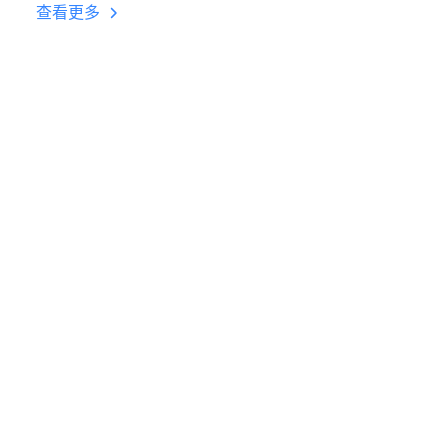
台挂机 按键设置教程
查看更多