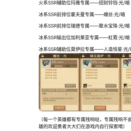
火系SSR辅助位玛雅专属——招财铃铛·光/暗
冰系SSR前排位霍夫曼专属——缠丝·光/暗
冰系SSR前排位瑞德专属——聚水宝珠·光/暗
冰系SSR输出位加利莱亚专属——虹霓·光/暗
冰系SSR辅助位莫伊拉专属——人造恒星·光/
（每一个英雄都有专属残响哒，专属残响不
雄的欢迎勇者大大们在游戏内自行探索唷）