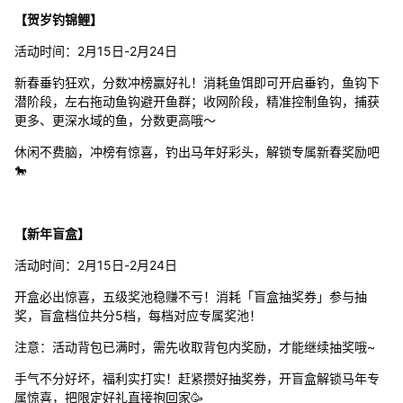
【贺岁钓锦鲤】
活动时间：2月15日-2月24日
新春垂钓狂欢，分数冲榜赢好礼！消耗鱼饵即可开启垂钓，鱼钩下
潜阶段，左右拖动鱼钩避开鱼群；收网阶段，精准控制鱼钩，捕获
更多、更深水域的鱼，分数更高哦～
休闲不费脑，冲榜有惊喜，钓出马年好彩头，解锁专属新春奖励吧
🐎
【新年盲盒】
活动时间：2月15日-2月24日
开盒必出惊喜，五级奖池稳赚不亏！消耗「盲盒抽奖券」参与抽
奖，盲盒档位共分5档，每档对应专属奖池！
注意：活动背包已满时，需先收取背包内奖励，才能继续抽奖哦~
手气不分好坏，福利实打实！赶紧攒好抽奖券，开盲盒解锁马年专
属惊喜，把限定好礼直接抱回家🥳