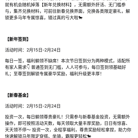
就有机会随机掉落【新年兑换材料】，无需额外肝活、无门槛参
与，集齐兑换材料，可前往新春兑换界面，兑换各类限定豪礼，解
锁更多马年专属惊喜，错过真的亏大啦🐎
【新年签到】
活动时间：2月15日-2月24日
每日一签，福利躺领不缺席！本次节日签到分为两种模式，适配所
有家人需求👇 普通签到无门槛，人人可参与，每日签到领基础好
礼；至尊签到解锁专属豪华奖励，福利升级更丰厚！
【新春基金】
活动时间：2月15日-2月24日
投资一次，每日躺领尊贵豪礼！只需参与新春基金投资，无需额外
操作，即可按照活动天数，每天领取大量丰厚奖励，日日有惊喜、
天天领不停～ 投资一次，全程享福利，尊贵奖励轻松拿捏，助力你
快速解锁马年限定穿搭、坐骑，霸服更轻松🐎