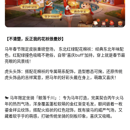
【不清楚，反正我的花袄很曼妙】
马年春节限定皮肤重磅登场， 东北红绿配花棉袄：经典东北年味配
色，红配绿撞色吸睛不艳俗，自带“喜庆buff”加持，穿上就是春节最
亮眼的风景线！
虎头头饰：搭配花棉袄的专属萌系配饰，造型憨态可掬，还原传统
虎头饰品的吉祥寓意，把马年的好彩头戴在身上，萌趣又喜庆！
🐎 马年限定坐骑「鲸落千川」：专为马年打造，完美契合丙午火马
年的热烈气场，浑身覆盖蓬松软萌的金红渐变毛发，额间嵌着一枚
鎏金祥云纹饰，搭配火焰状的红色冠饰，既有骏马的威严气场，又
藏着软乎乎的萌感，打破传统坐骑的刻板印象，喜庆又吸睛。