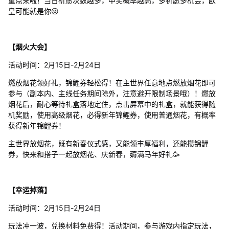
重点来啦！当日祈愿次数越多，中奖概率越高，多祈愿多机会，欧
皇可能就是你😜
【烟火大会】
活动时间：2月15日-2月24日
燃放烟花领好礼，锦鲤券轻松得！在主世界任意地点燃放烟花即可
参与（副本内、主线任务期间除外，注意避开限制场景哦）！燃放
烟花后，耐心等待礼盒落地定住，点击屏幕中的礼盒，就能获得随
机奖励，使用高级烟花，必得新年锦鲤券，使用普通烟花，有概率
获得新年锦鲤券！
主世界放烟花，既有新春仪式感，又能领丰厚福利，还能攒锦鲤
券，快来和搭子一起放烟花、庆新春，薅满马年好礼🥳
【幸运掉落】
活动时间：2月15日-2月24日
玩法冲一波，兑换材料免费得！活动期间，参与游戏内指定玩法，