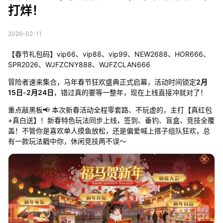
打烊！
2026-02-11
【春节礼包码】vip66、vip88、vip99、NEW2688、HOR666、
SPR2026、WJFZCNY888、WJFZCLAN666
冒险者速来集合，马年春节狂欢盛典正式启幕，活动时间锁定
2月
15日-2月24日
，错过真的要等一整年，现在上线直接冲就对了！
重点敲黑板📢 本次新春活动全程零套路、不玩虚的，主打【真红包
+真白送】！新春特色玩法同步上线，签到、垂钓、盲盒、竞技全覆
盖！不管你是喜欢单人摸鱼放松，还是偏爱喊上搭子组队狂欢，总
有一款玩法戳中你，休闲竞技两不误～