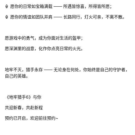
🏮 愿你的日常如宝箱满载 —— 所遇皆惊喜，所得皆所愿；
🏮 愿你的情谊如团队并肩 —— 长路同行，灯火可亲，不离不散。
愿游戏中的勇气，成为你面对生活的盔甲；
愿深渊里的战意，化作你点亮日常的火光。
地牢不灭，猎手永存 —— 无论身在何处，你始终是自己的守护者，
自己的英雄。
《地牢猎手6》与你
共迎新春，共赴新程
预约已开启，欢迎前往预约~