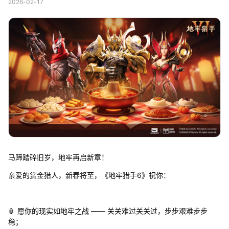
2026-02-17
马蹄踏碎旧岁，地牢再启新章！
亲爱的赏金猎人，新春将至，《地牢猎手6》祝你：
🏮 愿你的现实如地牢之战 —— 关关难过关关过，步步艰难步步
稳；