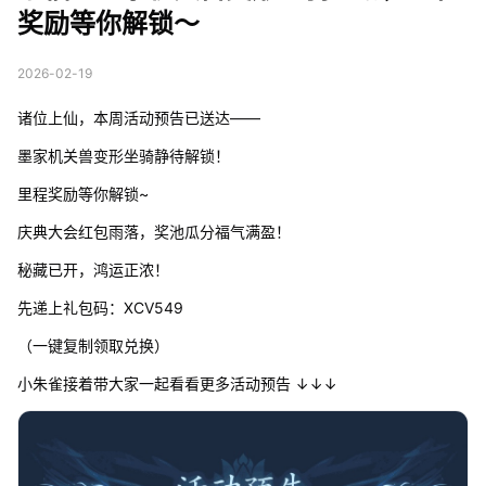
奖励等你解锁～
2026-02-19
诸位上仙，本周活动预告已送达——
墨家机关兽变形坐骑静待解锁！
里程奖励等你解锁~
庆典大会红包雨落，奖池瓜分福气满盈！
秘藏已开，鸿运正浓！
先递上礼包码：XCV549
（一键复制领取兑换）
小朱雀接着带大家一起看看更多活动预告 ↓↓↓