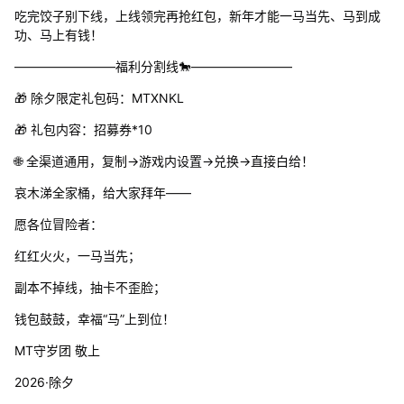
吃完饺子别下线，上线领完再抢红包，新年才能一马当先、马到成
功、马上有钱！
――――――――福利分割线🐎――――――――
🎁 除夕限定礼包码：MTXNKL
🎁 礼包内容：招募券*10
🌐 全渠道通用，复制→游戏内设置→兑换→直接白给！
哀木涕全家桶，给大家拜年——
愿各位冒险者：
红红火火，一马当先；
副本不掉线，抽卡不歪脸；
钱包鼓鼓，幸福“马”上到位！
MT守岁团 敬上
2026·除夕