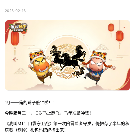
2026-02-16
“叮——俺的蹄子敲钟啦！”
今晚腊月三十，旧岁马上踢飞，马年准备冲锋！
《我叫MT：口袋守卫战》第一次陪冒险者守岁，俺把存了半年的私
房钱（划掉）礼包码统统掏出来！