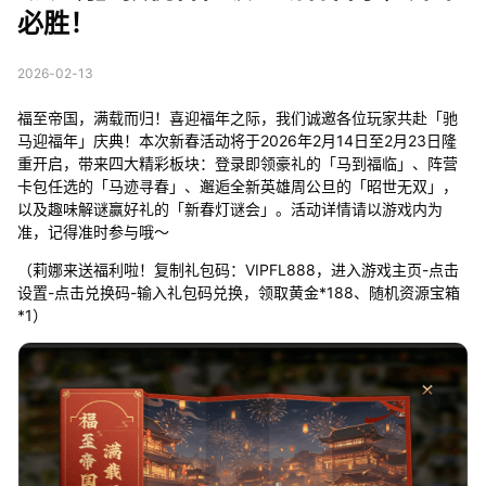
必胜！
2026-02-13
福至帝国，满载而归！喜迎福年之际，我们诚邀各位玩家共赴「驰
马迎福年」庆典！本次新春活动将于2026年2月14日至2月23日隆
重开启，带来四大精彩板块：登录即领豪礼的「马到福临」、阵营
卡包任选的「马迹寻春」、邂逅全新英雄周公旦的「昭世无双」，
以及趣味解谜赢好礼的「新春灯谜会」。活动详情请以游戏内为
准，记得准时参与哦～
（莉娜来送福利啦！复制礼包码：VIPFL888，进入游戏主页-点击
设置-点击兑换码-输入礼包码兑换，领取黄金*188、随机资源宝箱
*1）