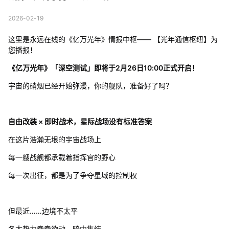
2026-02-19
这里是永远在线的《亿万光年》情报中枢—— 【光年通信枢纽】为
您播报！
《亿万光年》「深空测试」即将于2月26日10:00正式开启！
宇宙的硝烟已经开始弥漫，你的舰队，准备好了吗？
自由改装 × 即时战术，星际战场没有标准答案
在这片浩瀚无垠的宇宙战场上
每一艘战舰都承载着指挥官的野心
每一次出征，都是为了争夺星域的控制权
但最近……边境不太平
各大势力蠢蠢欲动，暗中集结