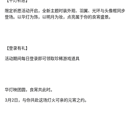
【千灯祈愿】
限定祈愿活动开启，全新主题时装外观、羽翼、光环与头像框同步
登场。以华灯为饰，以明月为妆，点亮属于你的良宵盛景。
【登录有礼】
活动期间每日登录即可领取珍稀游戏道具
华灯映团圆，良宵共此时。
3月2日，与你共赴这场灯火可亲的元宵之约。