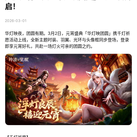
启！
2026-03-01
华灯映夜，团圆有期。3月2日，元宵盛典「华灯映团圆」携千灯祈
愿活动上线，全新主题时装、羽翼、光环与头像框同步登场，登录
即享元宵好礼，共赴一场灯火可亲的团圆之约。