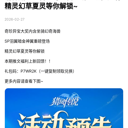
精灵幻草夏灵等你解锁~
2026-02-27
奇珍异宝大奖内含坐骑幻奇海兽
SP羽翼暗金神翼重磅登场
精灵幻草夏灵等你解锁
本期推文福利上新回馈！！
礼包码：P7WR2K（一键复制领取兑换）
更多内容请查看下图~