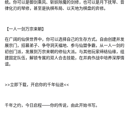
统。你可以是御剑乘风、斩妖除魔的剑修，也可以是月下抚琴、音
律化刃的琴修，甚至是执棋布局、以天地为棋盘的弈修。
【一人一剑万宗来朝】
在广阔的仙侠世界中，你可以选择自己的生存方式。自由创建并发
展宗门，招募弟子、争夺洞天福地、参与仙盟争霸，从一人一剑的
初创门派，发展到万宗来朝的修仙大派。与其他玩家缔结仙缘，组
建固定队伍，解锁专属的双人合击技能，在并肩作战中培养深厚情
谊。
>>立即下载，开启你的千年仙途<<
千年之约，今日启程——你的传说，由此开始书写。