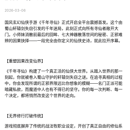
2026-03-06
国风玄幻仙侠手游《千年寻仙》正式开启全平台震撼首发。这个由
蜀山轩辕剑失窃引发的千年迷局，此刻正式向所有寻仙者敞开大
门。小师妹消散前最后的回眸、七大神器散落世间的秘密、正邪难
辨的因果抉择——一段完全由你定义的仙侠史诗，就此拉开序幕。
【重塑因果改变仙界】
《千年寻仙》构建了一个真正活的仙侠大世界。从踏入世界的那一
刻起，你就被卷入蜀山守护的轩辕剑失窃之谜。在追寻真相的过程
中，你会发现所谓的正邪界限远比你想象的模糊——名门正派可能
暗藏私欲，而魔道中人也有不得已的坚守。你的每一次判断、每一
个决定，都将悄然改变这个世界的走向。
【无界修行打破传统】
游戏彻底摒弃了传统的战法牧职业设定，开创了真正自由的修仙系