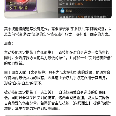
其余技能搭配通常没有定式。需根据玩家的“多队共存”阵容规划，以
及当前“技能练度”资源的实际情况进行取舍，没有唯一固定的方案。
周泰：
主动技能固定携带【向死而生】，该技能在对自身造成一次伤害的
同时，会治疗我方当前兵力最低的单位，并施加一个“受到伤害降低”
的强力增益。
由于周泰天赋 【舍身相护】具有为队友承担伤害的效果，他通常会
保持场内最低兵力的状态，因此这个治疗几乎必定作用于其自身，
形成“自损-自愈”的闭环。
被动技能固定携带【一夫当关】，自该效果使自身造成的伤害降
低，同时显著减少所受到的伤害。这两重减伤叠加，能大幅度降低
自身承受的伤害总量。若再配合主动技能 【向死而生】 提供的额外
减伤，其生存能力将达到极高阈值。