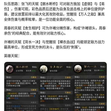
队伍思路：张飞的天赋【据水断桥】可对敌方施加【虚弱】与【易
伤】，伤害可观，彩色品质后还能为自身及追击格上的单位提供护
盾，建议放置前排以最大化其攻防收益。觉醒技【万人之敌】兼具
全体伤害与概率眩晕，是一位功能全面的核心。
周泰的天赋【舍生相护】可为许褚分摊伤害，构成“许褚锁头，周泰
承伤”的经典配合，能有效针对敌方核心。
许褚的天赋【背水一决】与觉醒技【裸衣血战】均能锁定敌方战力
最高单位，形成至死方休的决斗，是队伍的“刺客”。
英雄天赋：