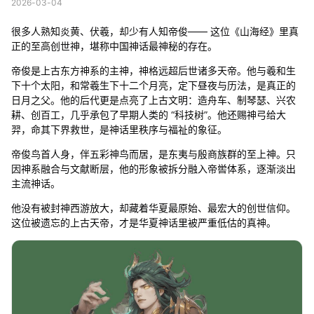
2026-03-04
很多人熟知炎黄、伏羲，却少有人知帝俊—— 这位《山海经》里真
正的至高创世神，堪称中国神话最神秘的存在。
帝俊是上古东方神系的主神，神格远超后世诸多天帝。他与羲和生
下十个太阳，和常羲生下十二个月亮，定下昼夜与历法，是真正的
日月之父。他的后代更是点亮了上古文明：造舟车、制琴瑟、兴农
耕、创百工，几乎承包了早期人类的 “科技树”。他还赐神弓给大
羿，命其下界救世，是神话里秩序与福祉的象征。
帝俊鸟首人身，伴五彩神鸟而居，是东夷与殷商族群的至上神。只
因神系融合与文献断层，他的形象被拆分融入帝喾体系，逐渐淡出
主流神话。
他没有被封神西游放大，却藏着华夏最原始、最宏大的创世信仰。
这位被遗忘的上古天帝，才是华夏神话里被严重低估的真神。