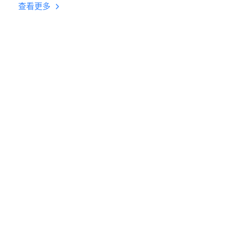
台挂机 按键设置教程
查看更多