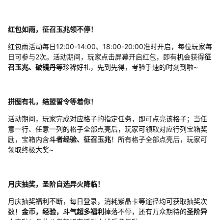
红包如雨，征召玉兆领不停！
红包雨活动每日12:00-14:00、18:00-20:00准时开启，每位玩家每
日可参与2次。活动期间，玩家点击屏幕开启红包，即有机会获得
征
召玉兆、破镜丹
等珍稀好礼，先到先得，考验手速的时刻到啦~
拼图有礼，结盟誓令等着你！
活动期间，玩家完成对应格子的指定任务，即可点亮该格子；当任
意一行、任意一列的格子全部点亮后，玩家可领取对应行列宝箱奖
励，宝箱内含
斗者经验、征召玉兆
！所有格子全部点亮后，玩家可
领取终极大奖~
月庆抽奖，圣阶自选异火降临！
月庆抽奖福利不断，每日登录，消耗紫晶卡等途径均可获取抽奖次
数！
金币，经验，斗气超多福利
掉落不停，还有万众期待的
圣阶异