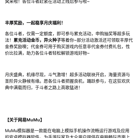
火
来啦！各位斗者赶紧在活动上线后参与啦~
丰厚奖励，一起稳享月庆福利！
各位斗者，仅需一定额度，即可参与累充活动，申购抽奖等超多玩
法！
累充活动金币，异火种子
等着你~部分活动激活还可领取丰厚代
金券奖励噢；代金券可用于购买游戏内任意非代金券付费礼包，性
价比拉满，助力各位斗者轻松解锁游戏好物~
月庆盛典，机缘尽现，斗气激增！超多活动联袂开启，海量资源与
圣阶异火静候有缘。愿各位斗者把握良机，踊跃参与，在这狂欢庆
典中满载而归，于斗者之路上高歌猛进！
【关于网易MuMu】
MuMu模拟器是一款能在电脑上模拟手机操作流畅运行游戏及应用
的安卓模拟器软件，为手游玩家及大众用户提供在电脑畅玩市面上