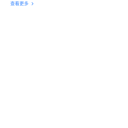
台挂机 按键设置教程
查看更多