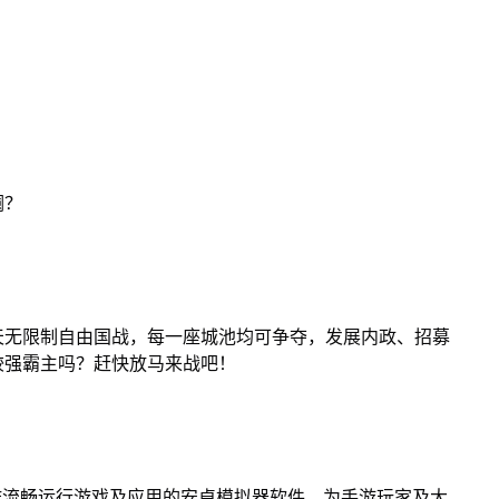
澜？
天无限制自由国战，每一座城池均可争夺，发展内政、招募
较强霸主吗？赶快放马来战吧！
作流畅运行游戏及应用的安卓模拟器软件，为手游玩家及大