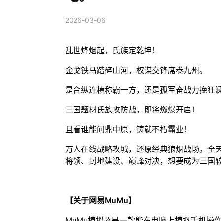
2026-03-06
乱世烽烟起，氏族定乾坤！
金戈铁马踏碎山河，权谋交锋席卷九州。
是合纵连横称霸一方，还是孤军奋战力挽狂
三国题材氏族攻防战，即将燃爆开启！
且看谁能问鼎中原，铸就不朽霸业！
万人在线战略攻城，还原经典狼烟战场。全
将领、封地建设、巅峰对决，想要成为三国
【关于网易MuMu】
MuMu模拟器是一款能在电脑上模拟手机操