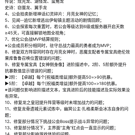
传说：炫光龙、湖怪龙、蛮角龙
史诗：窃蛋龙、翼手龙
4、公会拍卖新增神话幻灵碎片：月亮女神的记忆；
5、见闻--追忆新增逃出伊甸镇主题活动的剧情回顾；
6、公会探索每次重置时，若公会等级达到6级或服务器开启天数
≥45天，可直接解锁地图全视角；
7、优化公会战MVP结算规则；
※公会成员积分相同时，驻守总战力最高的勇者成为MVP；
8、修复双方阵容同时存在月亮女神时，恶魔支配者专属宝具绝伦效
果库鲁鲁召唤位置错误的问题；
9、修复专属宝具【女神侧身像】进阶描述中，2阶、5阶额外提升
抗暴数值显示错误的问题；
▶2阶：【卓越】每个[祝福类增益]额外提高50=>90抗暴。
▶5阶：【卓越】每个[祝福类增益]额外提高100=>180抗暴。
※该问题仅影响进阶描述文本，宝具进阶后的技能描述及实际效果没
有异常。
10、修复龙之皇冠提升阵营等级时未增加战力的问题；
11、修复龙骨遗城元素试炼中，幽冥公主·扎格柔斯会冰冻自身的问
题；
12、修复部分情况下挑战公会Boss提示战斗异常的问题；
13、修复部分情况下，主界面“主角”红点会一直显示的问题；
14、修复部分影响游戏体验的问题。