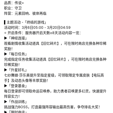
品质：传说+
职业：守卫
阵营：元素回响、彼岸再临
▌主题活动 -「终结的游戏」
活动时间：3月6日05:00 - 3月20日04:59
⭐ 开启条件：服务器开启天数≥8天活动内容一览：
▶「神经连接」
观看剧情收集活动道具【旧忆碎片】，可在限时商店兑换各种珍稀
奖励！
▶「每日任务」
完成指定任务收集活动道具【旧忆碎片】，可在限时商店兑换各种
珍稀奖励！
▶「升星好礼」
七纱舞娘·莎乐美提升至指定星级，可领取限定专属皮肤【电玩高
手】及动态头像等丰厚奖励！
▶「登录基金」
每日登录即可领取命运召唤券，助力勇者召唤更多幻灵，快速提升
阵容实力！
▶「作战训练」
挑战强力BOSS，打造最强阵容输出最高伤害，争夺排名大奖！
▶「限时商店」