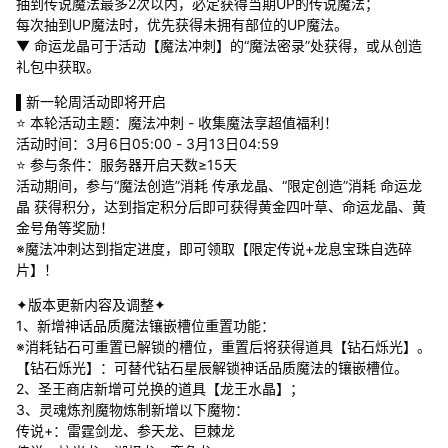
抽到传说魔法最多2次以内，必定获得当期UP的传说魔法；
每次抽到UP魔法时，优先获得未拥有部位的UP魔法。
▼ 命运龙晶可于活动【魔法冲刺】的“魔法密录”处获得，或从创造
礼包中获取。
▌新一轮周活动即将开启
⭐ 本轮活动主题：魔法冲刺 - 收集魔法享超值福利！
活动时间：3月6日05:00 - 3月13日04:59
⭐ 参与条件：服务器开启天数≥15天
活动期间，参与“魔法创造”消耗 传承龙晶、“限定创造”消耗 命运龙
晶 获得积分，达到指定积分后即可获得黄金四叶草、命运龙晶、黄
金号角等奖励！
※魔法冲刺达到指定进度，即可领取【限定传说+龙息宝珠自选碎
片】！
✦版本更新内容及调整✦
1、新增神话品质魔法镶嵌槽位重置功能：
※消耗钻石可重置已解锁的槽位，重置后将获得道具【钻石烁光】。
【钻石烁光】：可替代钻石星辰解锁神话品质魔法的镶嵌槽位。
2、圣王商店新增可兑换的道具【龙王水晶】；
3、灵魂炼剂魔物炼制新增以下魔物：
传说+：雷霆剑龙、参天龙、巨棘龙