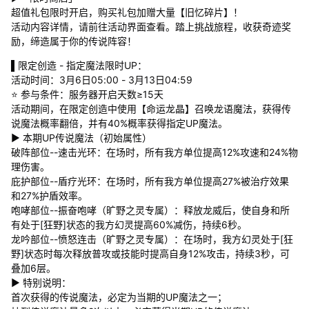
超值礼包限时开启，购买礼包加赠大量【旧忆碎片】！
活动内容详情，请前往活动界面查看。踏上挑战旅程，收获奇迹奖
励，缔造属于你的传说阵容！
▌限定创造 - 指定魔法限时UP：
活动时间：3月6日05:00 - 3月13日04:59
⭐ 参与条件：服务器开启天数≥15天
活动期间，在限定创造中使用【命运龙晶】召唤龙语魔法，获得传
说魔法概率翻倍，并有40%概率获得指定UP魔法。
▶ 本期UP传说魔法（初始属性）
破阵部位--速击光环：在场时，所有我方单位提高12%攻速和24%物
理伤害。
庇护部位--盾疗光环：在场时，所有我方单位提高27%被治疗效果
和27%护盾效率。
咆哮部位--振奋咆哮（旷野之灵专属）：释放龙威后，使自身和所
有处于[狂野]状态的我方幻灵提高60%减伤，持续6秒。
龙吟部位--愤怒连击（旷野之灵专属）：在场时，我方幻灵处于[狂
野]状态时每次释放普攻或技能时提高自身12%攻击，持续3秒，可
叠加6层。
▶ 特别说明：
首次获得的传说魔法，必定为当期的UP魔法之一；