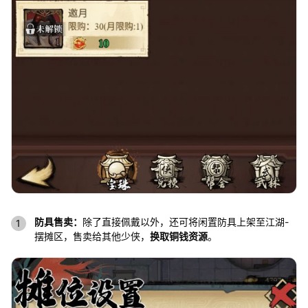
防具售卖：
除了直接佩戴以外，还可将闲置防具上架至江湖-
摆摊区，售卖给其他少侠，
换取铜钱资源
。