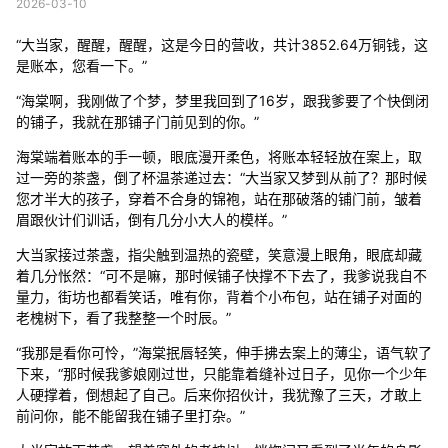
2026-03-10
“大当家，醒醒，醒醒，这是今日的营收，共计3852.64万铜钱，这
是账本，您看一下。”
“海棠啊，我刚做了个梦，梦里我回到了16岁，跟我爹要了个快倒闭
的铺子，我就在那铺子门前见到的你。”
海棠端着账本的手一顿，眼底漫开柔色，将账本轻轻放在案上，取
过一旁的茶盏，倒了杯温茶递过去：“大当家又梦到从前了？那时候
您才半大的孩子，穿着不合身的锦袍，站在那破落的铺门前，皱着
眉跟伙计们训话，倒有几分小大人的模样。”
大当家接过茶盏，指尖触到温热的瓷壁，笑意漫上眼角，眼底却藏
着几分怅然：“可不是嘛，那时候铺子快撑不下去了，我爹说我自不
量力，街坊也都看笑话，唯有你，背着个小布包，站在铺子对面的
老槐树下，看了我整整一个时辰。”
“我那是看你可怜，”海棠抿唇轻笑，伸手拂去案上的薄尘，语气软了
下来，“那时候我爹娘刚过世，只能靠着缝补过日子，见你一个少年
人硬撑着，倒想起了自己。后来你招伙计，我犹豫了三天，才敢上
前问你，能不能留我在铺子里打杂。”