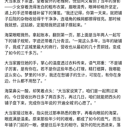
大当家放下茶盏，望着窗外的老槐树，恍惚间又看到了当年的身影
——少女穿着洗得发白的粗布衣裳，眉眼清秀，眼神却格外坚定，
递上的手还带着缝补留下的薄茧。“我还记得，你第一天来，就把铺
子后院的杂物收拾得干干净净，连墙角的蛛网都擦得锃亮。那时候
我就想，这姑娘，定能陪我把这铺子撑起来。”
海棠眼眶微热，拿起账本，翻到第一页，那上面是当年两人一起写
下的铺子规矩，字迹还带着几分青涩。“一晃这么多年，当年的破铺
子，竟成了这城里最大的商行，营收也从最初的几十贯铜钱，变成
了如今的三千多万。”
大当家握住她的手，掌心的温度透过衣料传来，语气郑重：“不是铺
子厉害，是有你在。若不是你这些年悉心打理，精打细算，我哪能
这么安心。梦里的16岁，我还在愁铺子的生计，可现在，有你在身
边，什么都不用愁了。”
海棠鼻尖一酸，却笑着点头：“大当家说笑了，咱们是一起熬过来
的。今日营收比昨日多了两百多万，再过几日，咱们就能把西头的
铺子盘下来，完成你当年说的‘开遍全城’的心愿了。”
大当家接过账本，指尖抚过那串熟悉的数字，再看向眼前的海棠，
眼底满是温柔。原来那些年少时的艰难，都成了如今的底气，而当
年铺子门前的一眼，便是往后半生的相守。窗外的阳光洒进来，落