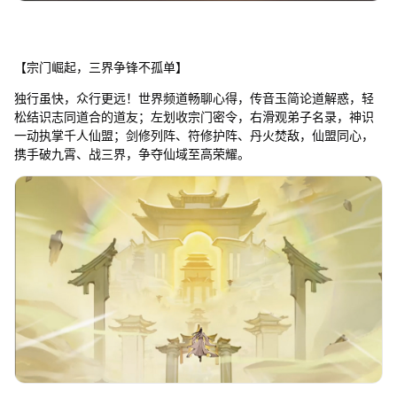
【宗门崛起，三界争锋不孤单】
独行虽快，众行更远！世界频道畅聊心得，传音玉简论道解惑，轻
松结识志同道合的道友；左划收宗门密令，右滑观弟子名录，神识
一动执掌千人仙盟；剑修列阵、符修护阵、丹火焚敌，仙盟同心，
携手破九霄、战三界，争夺仙域至高荣耀。