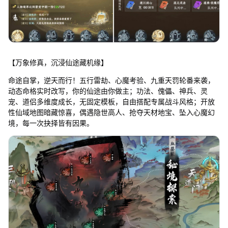
【万象修真，沉浸仙途藏机缘】
命途自掌，逆天而行！五行雷劫、心魔考验、九重天罚轮番来袭，
动态命格实时改写，你的仙途由你做主；功法、傀儡、神兵、灵
宠、道侣多维度成长，无固定模板，自由搭配专属战斗风格；开放
性仙域地图暗藏惊喜，偶遇隐世高人、抢夺天材地宝、坠入心魔幻
境，每一次抉择皆有因果。