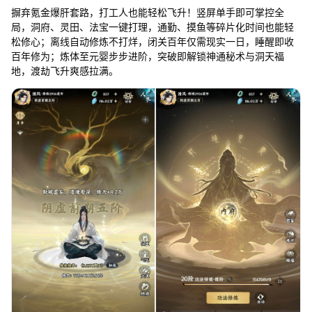
摒弃氪金爆肝套路，打工人也能轻松飞升！竖屏单手即可掌控全
局，洞府、灵田、法宝一键打理，通勤、摸鱼等碎片化时间也能轻
松修心；离线自动修炼不打烊，闭关百年仅需现实一日，睡醒即收
百年修为；炼体至元婴步步进阶，突破即解锁神通秘术与洞天福
地，渡劫飞升爽感拉满。