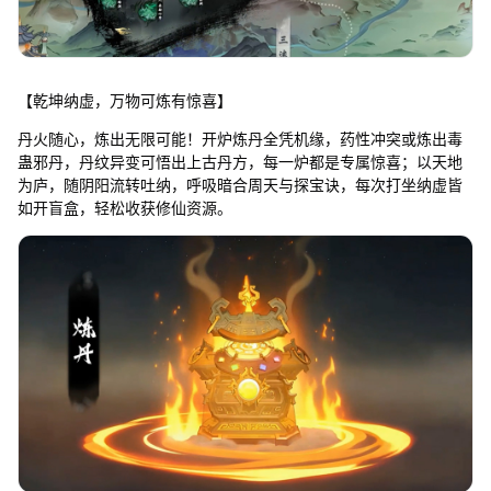
【乾坤纳虚，万物可炼有惊喜】
丹火随心，炼出无限可能！开炉炼丹全凭机缘，药性冲突或炼出毒
蛊邪丹，丹纹异变可悟出上古丹方，每一炉都是专属惊喜；以天地
为庐，随阴阳流转吐纳，呼吸暗合周天与探宝诀，每次打坐纳虚皆
如开盲盒，轻松收获修仙资源。