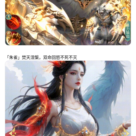
「朱雀」焚天涅槃，双命回怒不死不灭