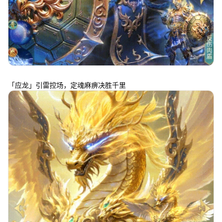
「应龙」引雷控场，定魂麻痹决胜千里