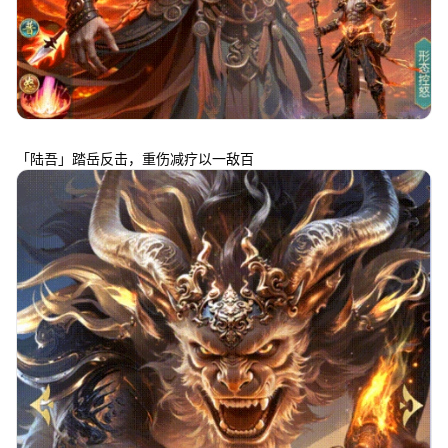
「陆吾」踏岳反击，重伤减疗以一敌百