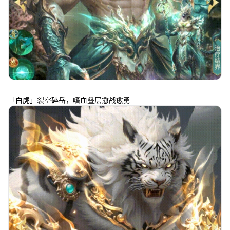
「白虎」裂空碎岳，嗜血叠层愈战愈勇