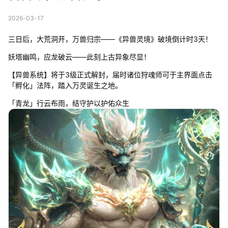
2026-03-17
三日后，大荒洞开，万兽归宗——《异兽灵境》破境倒计时3天！
妖塔幽鸣，应龙破云——此刻上古异象尽显！
【异兽系统】将于3级正式解封，届时诸位狩魂师可于主界面点击
「孵化」法阵，踏入万灵诞生之地。
「青龙」行云布雨，结守护以护佑众生