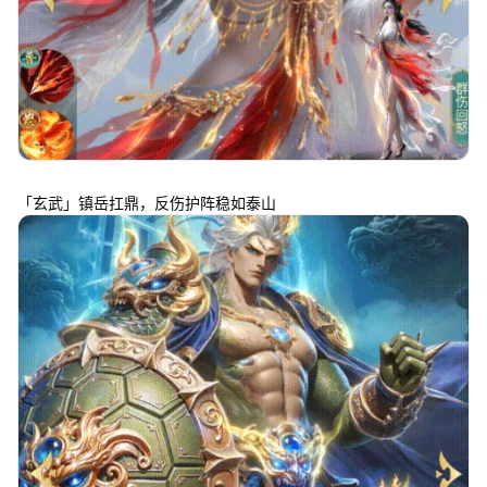
「玄武」镇岳扛鼎，反伤护阵稳如泰山