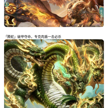
「腾蛇」破甲夺命，专克肉盾一击必杀