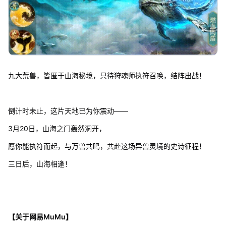
九大荒兽，皆匿于山海秘境，只待狩魂师执符召唤，结阵出战！
倒计时未止，这片天地已为你震动——
3月20日，山海之门轰然洞开，
愿你能执符而起，与万兽共鸣，共赴这场异兽灵境的史诗征程！
三日后，山海相逢！
【关于网易MuMu】