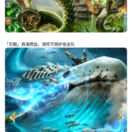
「巨鲲」吞海燃血，濒死不倒护佑全队