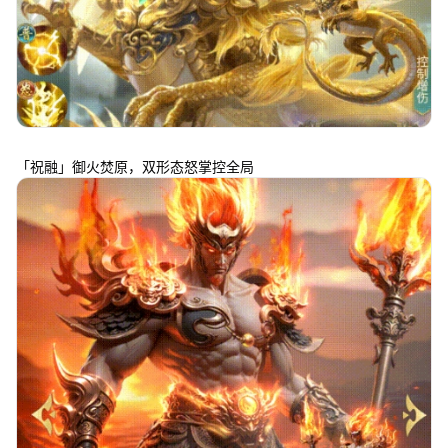
「祝融」御火焚原，双形态怒掌控全局