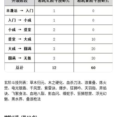
玄阶斗技列表：草木归元、木之硬化、血杀刀法、浪重叠、炼火
焚、电光银盾、千风罡、紫雷诀、爆步、狂狮吟、天羽指、弄焰
诀、飞絮身法、血地八裂、影血闪、缠蛇手、狂狮怒罡、浮光幻
魅、黑水界、叠浪枪法