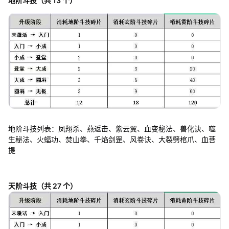
地阶斗技（共 13 个）
地阶斗技列表：凤翔杀、燕返击、紫云翼、血变秘法、兽化诀、噬
生秘法、火蝠功、焚山拳、千焰剑罡、风卷诀、大裂劈棺爪、血菩
提
天阶斗技（共 27 个）