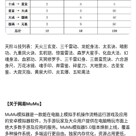
天阶斗技列表：天火三玄变、三千雷动、龙蛇身法、太玄诀、暗影
功、九重凤火诀、玄机铠、惊蛰雷法、森罗大星手、化血大法、幻
魂身法、血邪功、天冥修罗手、三千雷幻身、三兽蛮荒诀、六合游
身尺、万花冰镜、魂手印、奔雷鉴、碎星刀、大地罡炎、古圣宝
鉴、大寂灭指、黄泉大印、炎玄爆、五轮离法
【关于网易MuMu】
MuMu模拟器是一款能在电脑上模拟手机操作流畅运行游戏及应用
的安卓模拟器软件，为手游玩家及大众用户提供在电脑畅玩市面上
绝大多数手游及应用的服务。MuMu模拟器5.0版本焕新上线，覆盖
多种操作系统，多端运行更自由。独家内存优化，资源占用更低，