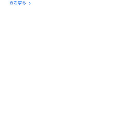
台挂机 按键设置教程
查看更多