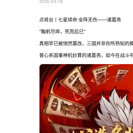
2026-03-18
点将台丨七星续命·全阵无伤——诸葛亮
“鞠躬尽瘁，死而后已”
真相早已被悄然篡改，三国并非你所熟知的
曾心系国事神机妙算的诸葛亮，如今在战斗