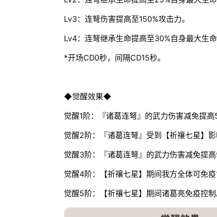
Lv3：连弩伤害提高至150%攻击力。
Lv4：连弩继承生命提高至30%自身最大生
*开场CD0秒，间隔CD15秒。
◆觉醒效果◆
觉醒1阶：『诸葛连弩』的武力伤害减免提高5
觉醒2阶：『诸葛连弩』受到【祈禳七星】影
觉醒3阶：『诸葛连弩』的武力伤害减免提高
觉醒4阶：【祈禳七星】期间我方全体可免疫
觉醒5阶：【祈禳七星】期间诸葛亮免疫控制