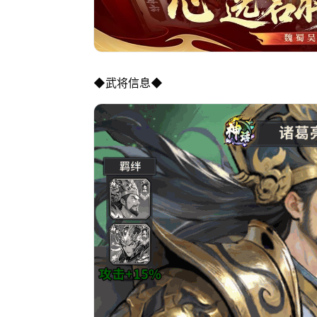
◆武将信息◆