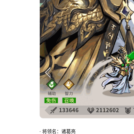
· 将领名：诸葛亮