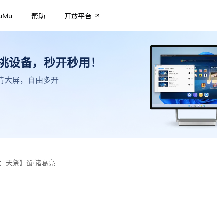
uMu
帮助
开放平台
不挑设备，秒开秒用！
，高清大屏，自由多开
：天祭】蜀·诸葛亮