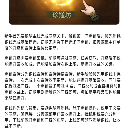
新手首先要跟随主线完成闯荡关卡，解锁第一间商铺后，优先消耗
铜钱完成基础建造，初期无需急于建造多间商铺，把资源集中在单
店的升级和宣传上性价比更高。
商铺升级需要商铺图纸，前期可通过闯荡、任务获取，升级后不仅
能提升营收加成，还能增加宣传次数上限，是提升收益的关键。
商铺宣传分为铜钱宣传和宣传诗篇宣传，新手阶段优先用铜钱十连
宣传，一次完成十次宣传效率更高，能快速提升基础营收。同时要
记得派遣门客，一个商铺最多可派 4 名，门客总加成会直接叠加到
商铺收益上，初期用剧情赠送的门客即可，哪怕是平凡品质也能带
来明显提升。
铜钱作为核心货币，要避免随意消耗，除了商铺操作，仅用于必要
的闯荡，确保每一分资源都用在营收提升上。挂机系统要充分利
用，下线前做好商铺和门客的布局，上线即可领取海量铜钱，让收
益不间断。