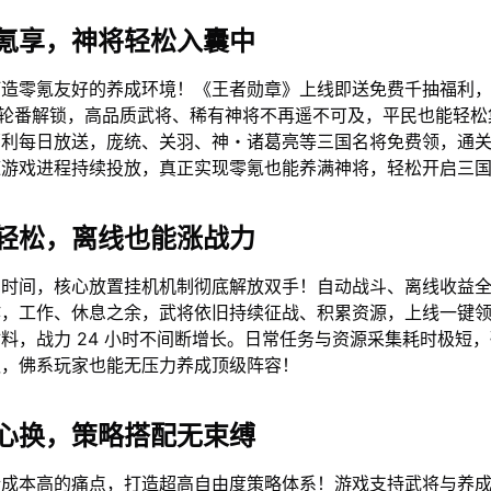
氪享，神将轻松入囊中
造零氪友好的养成环境！《王者勋章》上线即送免费千抽福利，
选轮番解锁，高品质武将、稀有神将不再遥不可及，平民也能轻松
福利每日放送，庞统、关羽、神・诸葛亮等三国名将免费领，通
随游戏进程持续投放，真正实现零氪也能养满神将，轻松开启三
轻松，离线也能涨战力
片时间，核心放置挂机机制彻底解放双手！自动战斗、离线收益
作，工作、休息之余，武将依旧持续征战、积累资源，上线一键
料，战力 24 小时不间断增长。日常任务与资源采集耗时极短
队，佛系玩家也能无压力养成顶级阵容！
心换，策略搭配无束缚
错成本高的痛点，打造超高自由度策略体系！游戏支持武将与养