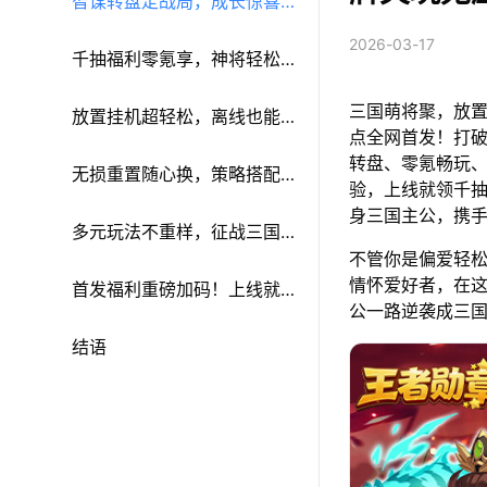
智谋转盘定战局，成长惊喜
2026-03-17
不间断
千抽福利零氪享，神将轻松
三国萌将聚，放置爽
入囊中
放置挂机超轻松，离线也能
点全网首发！打破
转盘、零氪畅玩
涨战力
无损重置随心换，策略搭配
验，上线就领千
身三国主公，携手
无束缚
多元玩法不重样，征战三国
不管你是偏爱轻
情怀爱好者，在
乐无穷
首发福利重磅加码！上线就
公一路逆袭成三
领，无套路直给
结语