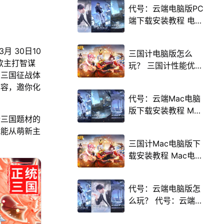
代号：云端电脑版PC
端下载安装教程 电脑
版怎么玩代号：云端
攻略
月 30日10
三国计电脑版怎么
款主打智谋
玩？ 三国计性能优化
的三国征战体
240高帧 游戏多开
阵容，邀你化
后台挂机 按键设置教
代号：云端Mac电脑
程
版下载安装教程 Mac
情三国题材的
电脑怎么玩代号：云
就能从萌新主
端攻略
三国计Mac电脑版下
载安装教程 Mac电脑
怎么玩三国计攻略
代号：云端电脑版怎
么玩？ 代号：云端性
能优化240高帧 游戏