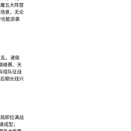
神魔五大阵营
斗场景，无论
容也能逆袭
之乱、诸侯
巅峰赛、天
有组队征战
中后期长线兴
开局即拉满战
快速成型；