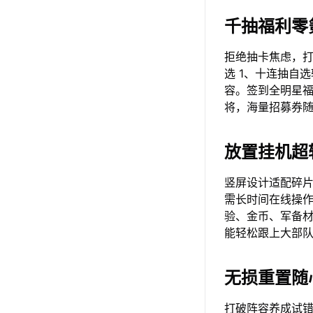
千抽福利零
拒绝抽卡焦虑，打
选 1、十连抽自
容。签到全明星
将，海量招募券
放置挂机超
竖屏设计适配碎
需长时间在线操
验、金币、军备材
能轻松跟上大部
无损重置随
打破阵容养成试