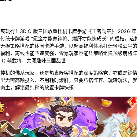
玩行！3D Q 版三国放置挂机卡牌手游《王者勋章》 2026 年3
传统卡牌游戏 “氪金才能养神将、爆肝才能快成长” 的桎梏，这
、无损策略搭配的休闲卡牌手游，以超高福利体系打造轻松公平
抽福利，离线也能飞速变强，零氪玩家也能凭策略组建顶级萌将
 Q 萌武将，共闯趣味三国乱世！
松挂机的佛系玩家，还是热衷阵容搭配的深度策略党，亦或是钟
这里无需高额投入、不用耗时爆肝，只要巧搭阵容、玩转玩法，
国霸主，解锁最纯粹的放置卡牌快乐！