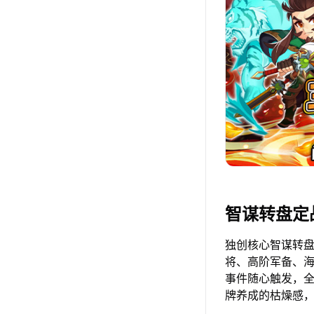
智谋转盘定
独创核心智谋转
将、高阶军备、
事件随心触发，
牌养成的枯燥感