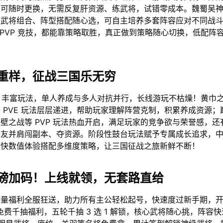
向可随时更换，无需反复肝资源、练武将，试错零成本。魏蜀吴
派武将组合、阵型搭配随心选，可自主培养多套阵容应对不同战
还是 PVP 竞技，都能靠策略取胜，真正做到策略随心切换，低配阵
重样，征战三国乐无穷
 PVP 丰富玩法，单人养成与多人对抗并行，长线游玩不枯燥！黄巾
 PVE 玩法层层递进，帮助玩家理解阵营克制，积累养成资源；
壁之战等 PVP 玩法热血开启，满足玩家的竞争欲与荣誉感，还
好友并肩闯副本、夺资源。阶段性鼓台玩法赋予专属成长追求，
爽快数值体验搭配多维度策略，让三国征战之旅新鲜不断！
磅加码！上线就领，无套路直给
海量福利全服狂送，助力所有主公轻松起号，快速度过新手期，
免费千抽福利，五轮千抽 3 选 1 解锁，核心武将随心挑，阵容