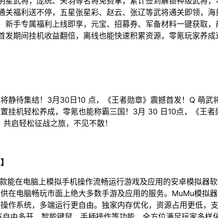
全明星武将，庞统、关羽等名将免费拿，累计签到解锁神级武将，
、通关福利送不停，五星张星彩、赵云、张辽等武将通关即领，海
4、新手专属福利上线即享，元宝、招募券、军备材料一键获取，
、首发期间挂机收益翻倍，离线也能快速积累资源，零氪玩家养成
将静待集结！3月30日10 点，《王者勋章》震撼首发！Q 萌武
置挂机轻松养成，零氪也能称霸三国！3月 30 日10点，《王
国，共启轻松征战之旅，不见不散！
u】
一款能在电脑上模拟手机操作流畅运行游戏及应用的安卓模拟器
供在电脑畅玩市面上绝大多数手游及应用的服务。MuMu模拟器5
操作系统，多端运行更自由。独家内存优化，资源占用更低，支
有自由多开、智能键鼠、手柄操作等功能，全方位满足玩家多样