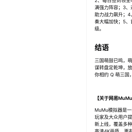
2、每日签到领
满强力阵容；3
助力战力飙升；
奏大幅加快；5
级。
结语
三国萌鼓已鸣，萌
谋转盘定乾坤，放
你相约 Q 萌三
【关于网易MuM
MuMu模拟器是
玩家及大众用户提
新上线，覆盖多种
高清4K画质，更