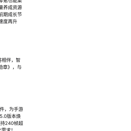
零氪也能集
量养成资源
前期成长节
速度再升
将相伴，智
者勋章》，与
软件，为手游
.0版本焕
持240帧超
化需求！