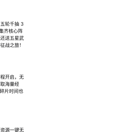
五轮千抽 3
集齐核心阵
关还送五星武
国征战之旅！
全程开启，无
领取海量经
，碎片时间也
成资源一键无