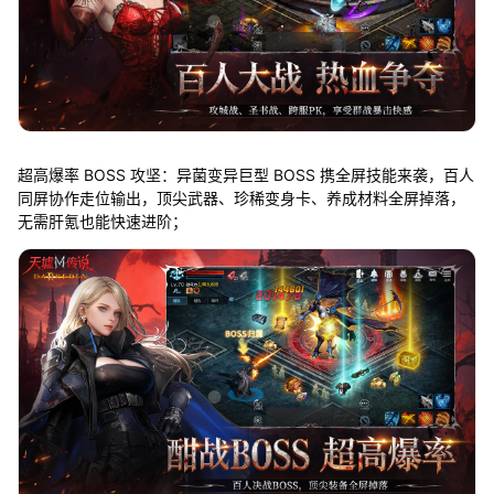
超高爆率 BOSS 攻坚：异菌变异巨型 BOSS 携全屏技能来袭，百人
同屏协作走位输出，顶尖武器、珍稀变身卡、养成材料全屏掉落，
无需肝氪也能快速进阶；