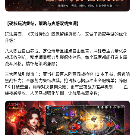
【硬核玩法集结，策略与爽感双线拉满】
玩法层面，《天墟传说》既保留经典核心，又做了适配手游的优化
升级：
八大职业自由养成：定位清晰且加点自由重置，冲锋者主力量化身
战场收割机，秘术师靠智力引爆瘟疫控场，每个玩家都能打造专属
战斗风格，情怀与策略兼顾；
三大团战引爆热血：亚当神殿百人阵营混战抢夺 12 本圣书，解锁暗
黑战神力；全服势力集结攻城，抢占核心据点冲击全服榜单；跨服
PK 打破壁垒，巅峰对决镌刻荣耀；更有昼夜战力差异机制 —— 血
族夜袭增攻、人类昼战强化防御，让战局充满变数；