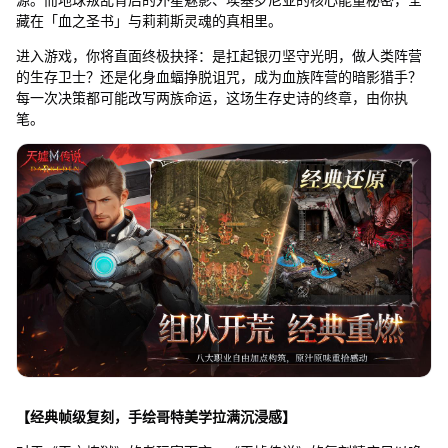
藏在「血之圣书」与莉莉斯灵魂的真相里。
进入游戏，你将直面终极抉择：是扛起银刃坚守光明，做人类阵营
的生存卫士？还是化身血蝠挣脱诅咒，成为血族阵营的暗影猎手？
每一次决策都可能改写两族命运，这场生存史诗的终章，由你执
笔。
【经典帧级复刻，手绘哥特美学拉满沉浸感】