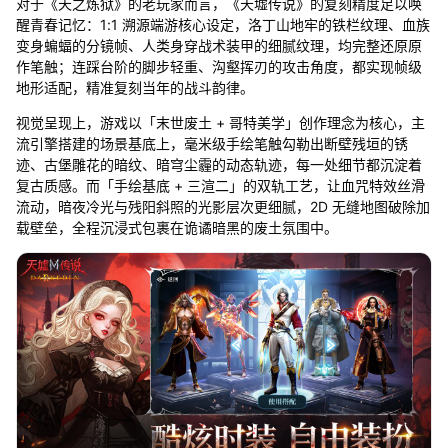
对于《天之炼狱》的老玩家而言，《天墟传说》的复刻精度足以唤
醒青春记忆：1:1 溯源端游核心设定，洛丁山地牢的铁栏纹理、血族
变身蝙蝠的分镜帧、人类身穿战术装甲的细腻纹理，均完整还原原
作笔触；连踩台阶的脚步轻重、沟壑挥刃的攻击角度，都实现帧级
地形适配，精准复刻当年的战斗韵律。
视觉呈现上，游戏以「末世废土 + 哥特美学」创作理念为核心，主
流引擎搭建的场景基底上，毫米级手绘笔触勾勒出断壁残垣的锈
迹、古堡雕花的暗纹、暗穹尘霾的动态轨迹，每一处细节都沉淀着
复古质感。而「手绘基底 + 三渲二」的双轨工艺，让血咒特效丝滑
流动，暗夜冷光与残阳斜照的光影层次更细腻，2D 无缝地图破除加
载壁垒，全程沉浸式包裹在诡谲暗黑的废土氛围中。