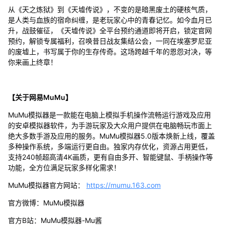
从《天之炼狱》到《天墟传说》，不变的是暗黑废土的硬核气质，
是人类与血族的宿命纠缠，是老玩家心中的青春记忆。如今血月已
升，战鼓催征，《天墟传说》全平台预约通道即将开启，锁定官网
预约，解锁专属福利，召唤昔日战友集结公会，一同在埃塞罗尼亚
的废墟上，书写属于你的生存传奇。这场跨越千年的恩怨对决，等
你来画上终章！
【关于网易MuMu】
MuMu模拟器是一款能在电脑上模拟手机操作流畅运行游戏及应用
的安卓模拟器软件，为手游玩家及大众用户提供在电脑畅玩市面上
绝大多数手游及应用的服务。MuMu模拟器5.0版本焕新上线，覆盖
多种操作系统，多端运行更自由。独家内存优化，资源占用更低，
支持240帧超高清4K画质，更有自由多开、智能键鼠、手柄操作等
功能，全方位满足玩家多样化需求！
MuMu模拟器官方网站：
https://mumu.163.com
官方微博：MuMu模拟器
官方B站：MuMu模拟器-Mu酱