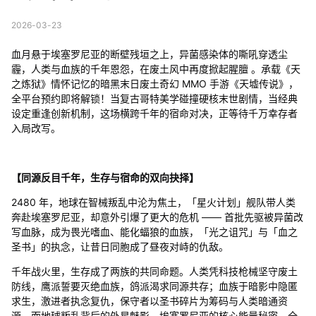
2026-03-23
血月悬于埃塞罗尼亚的断壁残垣之上，异菌感染体的嘶吼穿透尘
霾，人类与血族的千年恩怨，在废土风中再度掀起腥膻 。承载《天
之炼狱》情怀记忆的暗黑末日废土奇幻 MMO 手游《天墟传说》，
全平台预约即将解锁！当复古哥特美学碰撞硬核末世剧情，当经典
设定重逢创新机制，这场横跨千年的宿命对决，正等待千万幸存者
入局改写。
【同源反目千年，生存与宿命的双向抉择】
2480 年，地球在智械叛乱中沦为焦土，「星火计划」舰队带人类
奔赴埃塞罗尼亚，却意外引爆了更大的危机 —— 首批先驱被异菌改
写血脉，成为畏光嗜血、能化蝠狼的血族，「光之诅咒」与「血之
圣书」的执念，让昔日同胞成了昼夜对峙的仇敌。
千年战火里，生存成了两族的共同命题。人类凭科技枪械坚守废土
防线，鹰派誓要灭绝血族，鸽派渴求同源共存；血族于暗影中隐匿
求生，激进者执念复仇，保守者以圣书碎片为筹码与人类暗通资
源。而地球叛乱背后的外星魅影、埃塞罗尼亚的核心能量秘密，全