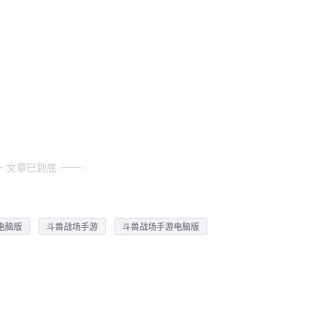
文章已到底
电脑版
斗兽战场手游
斗兽战场手游电脑版