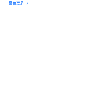
台挂机 按键设置教程
查看更多