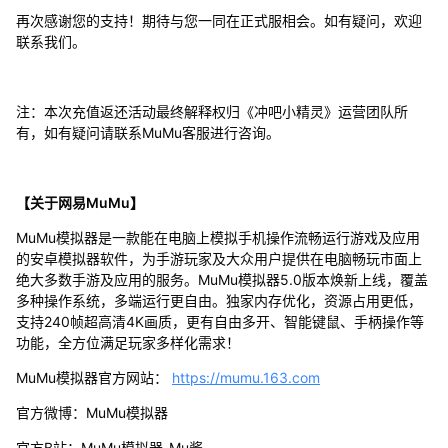
再次感谢您的支持！期待与您一同在正式服相会。如有疑问，欢迎
联系我们。
注：本次充值返还活动最终解释权归《冲吧小精灵》运营团队所
有，如有疑问请联系MuMu客服进行咨询。
【关于网易MuMu】
MuMu模拟器是一款能在电脑上模拟手机操作流畅运行游戏及应用
的安卓模拟器软件，为手游玩家及大众用户提供在电脑畅玩市面上
绝大多数手游及应用的服务。MuMu模拟器5.0版本焕新上线，覆盖
多种操作系统，多端运行更自由。独家内存优化，资源占用更低，
支持240帧超高清4K画质，更有自由多开、智能键鼠、手柄操作等
功能，全方位满足玩家多样化需求！
MuMu模拟器官方网站：
https://mumu.163.com
官方微博：MuMu模拟器
官方B站：MuMu模拟器-Mu酱