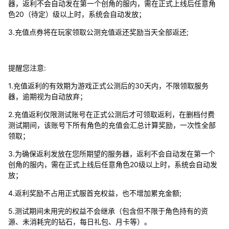
器，返利不会自动发在第一个创角的服内，需在正式上线后任意角
色20（待定）级以上时，系统会自动发放；
3.充值点券将在玩家领取公测充值返还奖励当天全部返还;
提醒您注意:
1.充值返利的有效期为游戏正式公测后的30天内，不限领取服务
器，逾期视为自动放弃；
2.充值返利仅限测试账号在正式公测后才可领取返利，在删档付费
测试期间，该账号下所有角色的充值会汇总计算奖励，一次性全部
领取；
3.为确保返利发放在您所期望的服务器，返利不会自动发在第一个
创角的服内，需在正式上线后任意角色20级以上时，系统会自动发
放；
4.返利奖励不占用正式服首充权益，也不增加累充金额;
5.测试期间未用完的权益不会继承（包含但不限于角色持有的资
源、未消耗完的钻石，每日礼包、月卡等）。