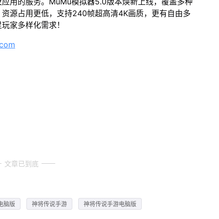
应用的服务。MuMu模拟器5.0版本焕新上线，覆盖多种
资源占用更低，支持240帧超高清4K画质，更有自由多
足玩家多样化需求！
.com
文章已到底
电脑版
神将传说手游
神将传说手游电脑版