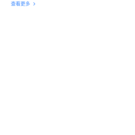
台挂机 按键设置教程
查看更多