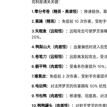
克制是通关关键：
1.零分考卷（精英・高速怪）：
移速极快，靠
2.蕉躁（精英）：
免疫前 10 次伤害，受射手
3.失眠象（远程怪）：
远程攻击可使梦灵昏
20%。
4.鸭梨山大（肉盾怪）：
血量偏低时进入狂
5.卷笔刀（远程怪）：
远距离发起攻击，受法
6.躺平鸭（肉盾怪）：
受毒系伤害提升 10
7.橡蕉皮：
免疫前 2 次伤害，受射手伤害提升
8.电玩鸭：
对法师梦灵的伤害拥有 50% 抗
9.书包鸭（肉盾怪）：
移速慢、坦度高，对法
10.鸭鸭罐头（肉盾怪）：
对射手梦灵的伤害拥