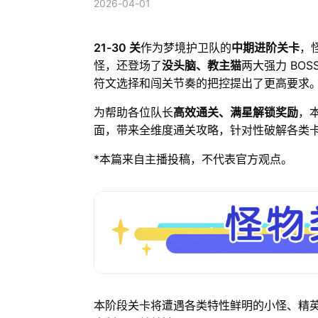
2026-04-01
21-30 关
作为梦境护卫队的
中期进阶关卡
，
怪，还登场了
没头脑、教主猫
两大强力 BO
符文选择和闯关节奏的把控提出了更高要求
为帮助各位队长
高效通关、满星解锁奖励
，
面，带来全维度通关攻略，针对性破解各类
*本篇来自主播投稿，不代表官方观点。
本阶段关卡将遭遇各类特性鲜明的小怪、精英