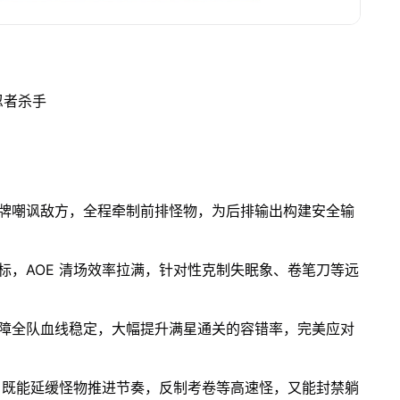
忍者杀手
牌嘲讽敌方，全程牵制前排怪物，为后排输出构建安全输
标，AOE 清场效率拉满，针对性克制失眠象、卷笔刀等远
障全队血线稳定，大幅提升满星通关的容错率，完美应对
果，既能延缓怪物推进节奏，反制考卷等高速怪，又能封禁躺