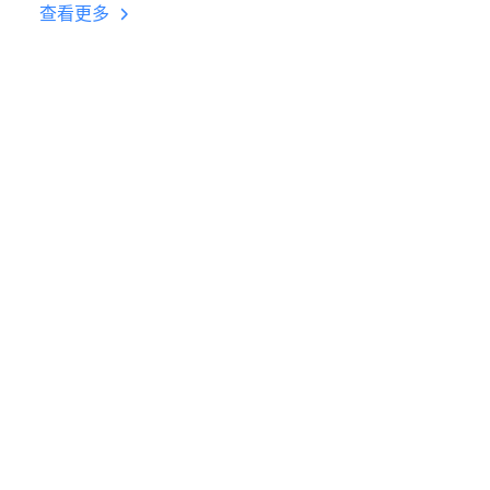
台挂机 按键设置教程
查看更多