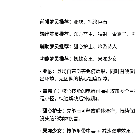
前排梦灵推荐：
亚瑟、摇滚巨石
输出梦灵推荐：
东方宫主、镭射、雷震子、
辅助梦灵推荐：
甜心护士、吟游诗人
功能梦灵推荐：
蜘蛛女王、果冻少女
· 亚瑟：
登场自带伤害免疫效果，同时召唤盾
出环境，是团队的核心坦度保障。
· 雷震子：
核心技能闪电链可弹射攻击多个目
程小怪，快速解决后排威胁。
· 甜心护士：
充能后可释放群体治疗，持续保
没头脑的群体伤害。
· 果冻少女：
技能附带中毒 + 减速双重效