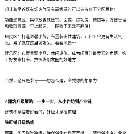
想让和平谷既有烟火气又有高级感？可以参考以下分区思路：
功能建筑区：集中放置铁匠铺、面馆、练功房、商店等，方便管理
和收取资源。早上起床，一圈收下来效率翻倍！
居民区：打造温馨小院，布置装饰性建筑，让和平谷更有生活气
息。累了就在这里发发呆，看看风景～
娱乐区：布置景观小品、休闲设施，成为闲暇时最爱逛的角落。约
上好友来打卡，拍照发朋友圈的好地方！
当然，这只是参考——想怎么建，全凭你的想象力！
⭐建筑升级策略：一步一步，从小作坊到产业链
建筑不是摆着好看的，升级才是硬道理！
铁匠铺升级路线
前期：优先提升等级，确保强化石稳定产出——装备强不强，全靠