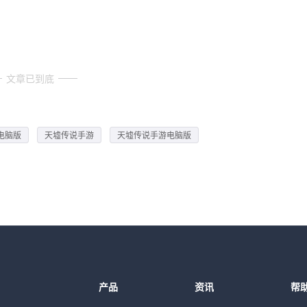
文章已到底
电脑版
天墟传说手游
天墟传说手游电脑版
产品
资讯
帮