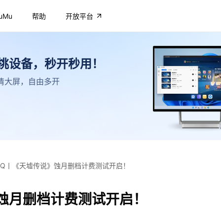
uMu
帮助
开放平台
不挑设备，秒开秒用！
，高清大屏，自由多开
AQ丨《天墟传说》蚀月删档计费测试开启！
》蚀月删档计费测试开启！