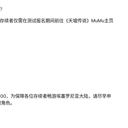
格？
存续者仅需在测试报名期间前往《天墟传说》MuMu主页
 18:00，为保障各位存续者畅游埃塞罗尼亚大陆，请尽早申
建角色。