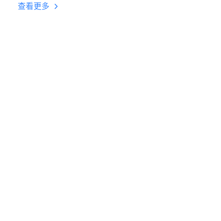
台挂机 按键设置教程
查看更多