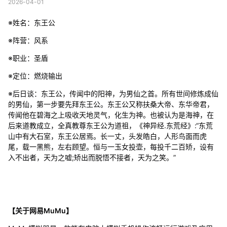
2026-04-01
※姓名：东王公
※阵营：风系
※职业：圣盾
※定位：燃烧输出
※后日谈：东王公，传闻中的阳神，为男仙之首。所有世间修炼成仙
的男仙，第一步要先拜东王公。东王公又称扶桑大帝、东华帝君，
传闻他在碧海之上吸收天地灵气，化生为神。也被认为是海神，在
后来道教成立，全真教尊东王公为道祖，《神异经.东荒经》:“东荒
山中有大石室，东王公居焉。长一丈，头发皓白，人形鸟面而虎
尾，载一黑熊，左右顾望。恒与一玉女投壶，每投千二百矫，设有
入不出者，天为之嘘;矫出而脱悟不接者，天为之笑。”
【关于网易MuMu】