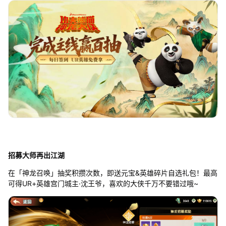
招募大师再出江湖
在「神龙召唤」抽奖积攒次数，即送元宝&英雄碎片自选礼包！最高
可得UR+英雄宫门城主·沈王爷，喜欢的大侠千万不要错过哦~