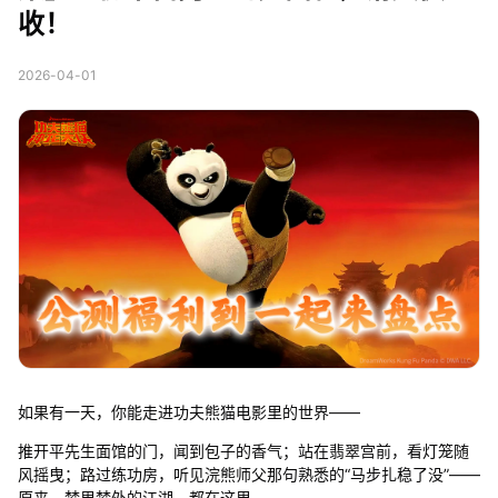
收！
2026-04-01
如果有一天，你能走进功夫熊猫电影里的世界——
推开平先生面馆的门，闻到包子的香气；站在翡翠宫前，看灯笼随
风摇曳；路过练功房，听见浣熊师父那句熟悉的“马步扎稳了没”——
原来，梦里梦外的江湖，都在这里。