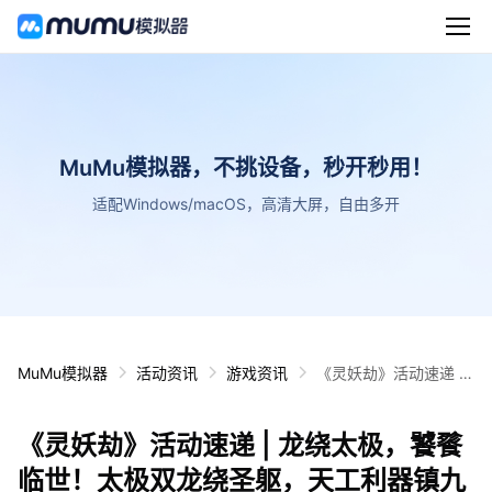
MuMu模拟器，不挑设备，秒开秒用！
适配Windows/macOS，高清大屏，自由多开
MuMu模拟器
活动资讯
游戏资讯
《灵妖劫》活动速递 |
龙绕太极，饕餮临世！
太极双龙绕圣躯，天工
《灵妖劫》活动速递 | 龙绕太极，饕餮
利器镇九垓，还有妖灵
比拼等你来战！
临世！太极双龙绕圣躯，天工利器镇九