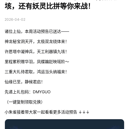
垓，还有妖灵比拼等你来战！
2026-04-02
诸位上仙，本周活动预告已送达——
神龙秘宝洞天开，太极双龙绕体来！
许愿塔中凝神兵，天工利器镇九垓！
里程累积赠华羽，凤蝶蹁跹映瑶阶～
三重大礼待君取，鸿运当头纳福来！
仙缘已至，静候君启！
先递上礼包码：DMYGUO
（一键复制领取兑换）
小朱雀接着带大家一起看看更多活动预告 ↓↓↓