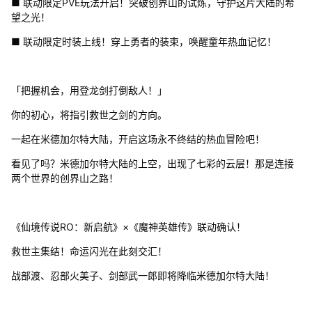
■ 联动限定PVE玩法开启！突破创界山的试炼，守护这片大陆的希
望之光！
■ 联动限定时装上线！穿上勇者的装束，唤醒童年热血记忆！
「把握机会，用登龙剑打倒敌人！」
你的初心，将指引救世之剑的方向。
一起在米德加尔特大陆，开启这场永不终结的热血冒险吧！
看见了吗？米德加尔特大陆的上空，出现了七彩的云层！那是连接
两个世界的创界山之路！
《仙境传说RO：新启航》×《魔神英雄传》联动确认！
救世主集结！命运闪光在此刻交汇！
战部渡、忍部火美子、剑部武一郎即将降临米德加尔特大陆！