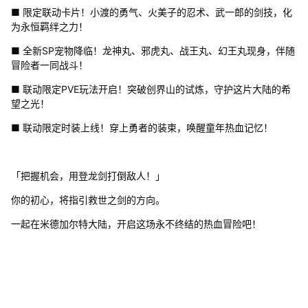
■ 限定联动卡片！小渡的勇气、火美子的忍术、武一郎的剑技，化
为永恒羁绊之力！
■ 全新SP宠物降临！龙神丸、邪虎丸、战王丸、幻王丸现身，伴随
冒险者一同战斗！
■ 联动限定PVE玩法开启！突破创界山的试炼，守护这片大陆的希
望之光！
■ 联动限定时装上线！穿上勇者的装束，唤醒童年热血记忆！
「把握机会，用登龙剑打倒敌人！」
你的初心，将指引救世之剑的方向。
一起在米德加尔特大陆，开启这场永不终结的热血冒险吧！