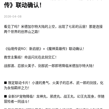
传》联动确认！
2026-04-08
看见了吗？米德加尔特大陆的上空，出现了七彩的云层！那是连接
两个世界的创界山之路！
《仙境传说RO：新启航》×《魔神英雄传》联动确认！
救世主集结！命运闪光在此刻交汇！
战部渡、忍部火美子、剑部武一郎即将降临米德加尔特大陆！
■ 限定联动卡片！小渡的勇气、火美子的忍术、武一郎的剑技，化
为永恒羁绊之力！
■ 全新SP宠物降临！龙神丸、邪虎丸、战王丸、幻王丸现身，伴随
冒险者一同战斗！