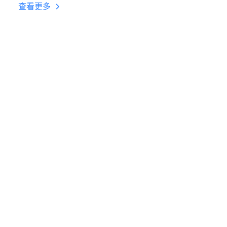
台挂机 按键设置教程
查看更多