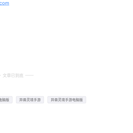
.com
文章已到底
电脑版
异兽灵境手游
异兽灵境手游电脑版