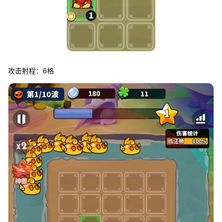
攻击射程：6格