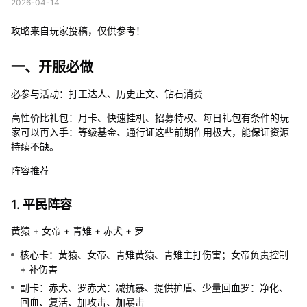
2026-04-14
攻略来自玩家投稿，仅供参考！
一、开服必做
必参与活动：打工达人、历史正文、钻石消费
高性价比礼包：月卡、快速挂机、招募特权、每日礼包有条件的玩
家可以再入手：等级基金、通行证这些前期作用极大，能保证资源
持续不缺。
阵容推荐
1. 平民阵容
黄猿 + 女帝 + 青雉 + 赤犬 + 罗
核心卡：黄猿、女帝、青雉黄猿、青雉主打伤害；女帝负责控制
+ 补伤害
副卡：赤犬、罗赤犬：减抗暴、提供护盾、少量回血罗：净化、
回血、复活、加攻击、加暴击