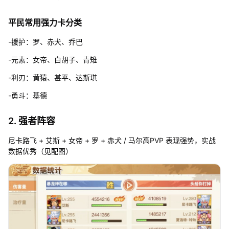
平民常用强力卡分类
-援护：罗、赤犬、乔巴
-元素：女帝、白胡子、青雉
-利刃：黄猿、甚平、达斯琪
-勇斗：基德
2. 强者阵容
尼卡路飞 + 艾斯 + 女帝 + 罗 + 赤犬 / 马尔高PVP 表现强势，实战
数据优秀（见配图）