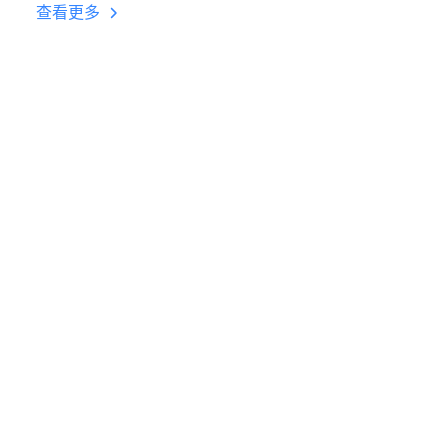
台挂机 按键设置教程
查看更多