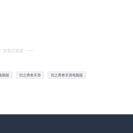
文章已到底
电脑版
剑之勇者手游
剑之勇者手游电脑版