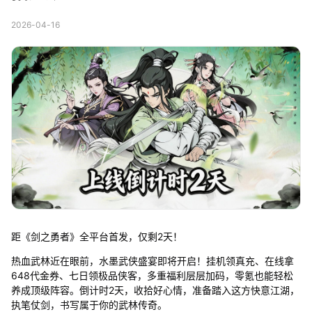
2026-04-16
距《剑之勇者》全平台首发，仅剩2天！
热血武林近在眼前，水墨武侠盛宴即将开启！挂机领真充、在线拿
648代金券、七日领极品侠客，多重福利层层加码，零氪也能轻松
养成顶级阵容。倒计时2天，收拾好心情，准备踏入这方快意江湖，
执笔仗剑，书写属于你的武林传奇。