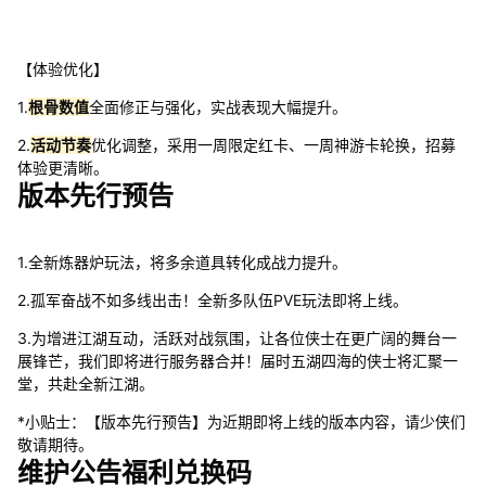
【体验优化】
1.
根骨数值
全面修正与强化，实战表现大幅提升。
2.
活动节奏
优化调整，采用一周限定红卡、一周神游卡轮换，招募
体验更清晰。
版本先行预告
1.全新炼器炉玩法，将多余道具转化成战力提升。
2.孤军奋战不如多线出击！全新多队伍PVE玩法即将上线。
3.为增进江湖互动，活跃对战氛围，让各位侠士在更广阔的舞台一
展锋芒，我们即将进行服务器合并！届时五湖四海的侠士将汇聚一
堂，共赴全新江湖。
*小贴士：【版本先行预告】为近期即将上线的版本内容，请少侠们
敬请期待。
维护公告福利兑换码