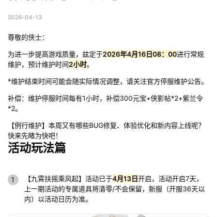
2026-04-13
尊敬的侠士：
为进一步提高游戏质量，兹定于
2026年4月16日08：00
进行常规
维护，预计维护时间
2小时
。
*维护结束时间可能会随实际情况调整，请关注官方停服维护公告。
补偿：维护停服时间每有1小时，补偿300元宝+侠影帖*2+紫兰令
*2。
【例行维护】本周又有哪些BUG修复、体验优化和新内容上线呢？
快来先睹为快吧！
活动玩法篇
【九霄扶摇乘风起】活动已于
4月13日
开启，活动开启7天，
上一期活动的专属道具将清零/不会保留，新服（开服36天以
内）以活动日历为准。