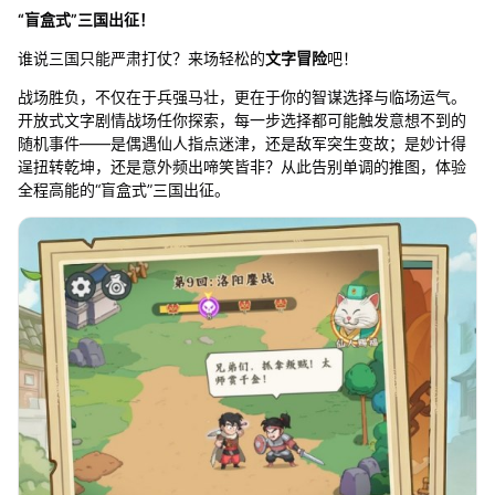
“盲盒式”三国出征！
谁说三国只能严肃打仗？来场轻松的
文字冒险
吧！
战场胜负，不仅在于兵强马壮，更在于你的智谋选择与临场运气。
开放式文字剧情战场任你探索，每一步选择都可能触发意想不到的
随机事件——是偶遇仙人指点迷津，还是敌军突生变故；是妙计得
逞扭转乾坤，还是意外频出啼笑皆非？从此告别单调的推图，体验
全程高能的“盲盒式”三国出征。