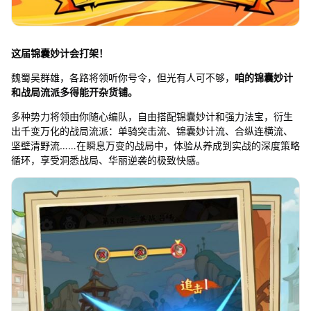
这届锦囊妙计会打架！
魏蜀吴群雄，各路将领听你号令，但光有人可不够，
咱的锦囊妙计
和战局流派多得能开杂货铺。
多种势力将领由你随心编队，自由搭配锦囊妙计和强力法宝，衍生
出千变万化的战局流派：单骑突击流、锦囊妙计流、合纵连横流、
坚壁清野流……在瞬息万变的战局中，体验从养成到实战的深度策略
循环，享受洞悉战局、华丽逆袭的极致快感。