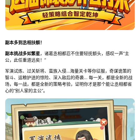
副本多到丞相扶额！
副本挑战多如繁星
，诸葛丞相都忍不住要轻抚额头，感叹一声“主
公，此任重道远矣！”
军演试炼、过关斩将、蛮族入侵...海量关卡等你征服，奇谋诡策的
智斗、运粮护送的惊险、深入敌后的奇袭... 每一关，都是全新的战
场，每一战，都是全新的策略考验，证明你才是那个能让丞相都省
心的“别人家的主公”。