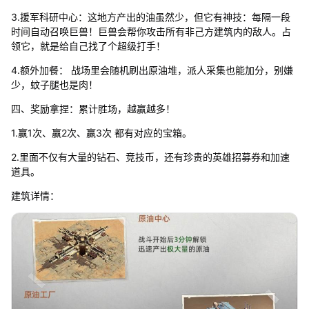
3.援军科研中心：这地方产出的油虽然少，但它有神技：每隔一段
时间自动召唤巨兽！巨兽会帮你攻击所有非己方建筑内的敌人。占
领它，就是给自己找了个超级打手！
4.额外加餐： 战场里会随机刷出原油堆，派人采集也能加分，别嫌
少，蚊子腿也是肉！
四、奖励拿捏：累计胜场，越赢越多！
1.赢1次、赢2次、赢3次 都有对应的宝箱。
2.里面不仅有大量的钻石、竞技币，还有珍贵的英雄招募券和加速
道具。
建筑详情：