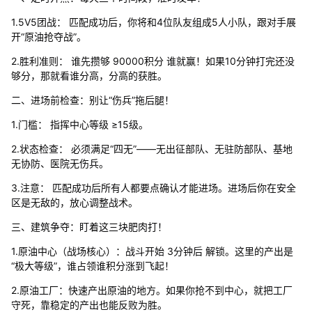
1.5V5团战： 匹配成功后，你将和4位队友组成5人小队，跟对手展
开“原油抢夺战”。
2.胜利准则： 谁先攒够 90000积分 谁就赢！如果10分钟打完还没
够分，那就看谁分高，分高的获胜。
二、进场前检查：别让“伤兵”拖后腿！
1.门槛： 指挥中心等级 ≥15级。
2.状态检查： 必须满足“四无”——无出征部队、无驻防部队、基地
无协防、医院无伤兵。
3.注意： 匹配成功后所有人都要点确认才能进场。进场后你在安全
区是无敌的，放心调整战术。
三、建筑争夺：盯着这三块肥肉打！
1.原油中心（战场核心）：战斗开始 3分钟后 解锁。这里的产出是
“极大等级”，谁占领谁积分涨到飞起！
2.原油工厂：快速产出原油的地方。如果你抢不到中心，就把工厂
守死，靠稳定的产出也能反败为胜。