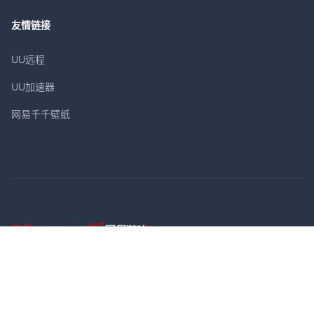
友情链接
UU远程
UU加速器
网易千千壁纸
公司简介
-
客户服务
-
网易游戏隐私政策及儿童个人信息保护规则
-
网易游戏
-
联系我们
-
商务合作
-
加入我们
网易公司版权所有 ©1997-
2026
网络游戏行业防沉迷自律公约