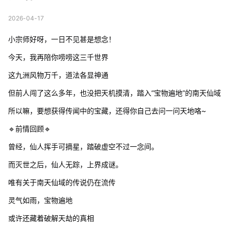
2026-04-17
小宗师好呀，一日不见甚是想念！
今天，我再陪你唠唠这三千世界
这九洲风物万千，道法各显神通
但前人闯了这么多年，也没把天机摸清，踏入“宝物遍地”的南天仙域
所以嘛，要想获得传闻中的宝藏，还得你自己去问一问天地咯~
🔹前情回顾🔹
曾经，仙人挥手可摘星，踏破虚空不过一念间。
而灭世之后，仙人无踪，上界成谜。
唯有关于南天仙域的传说仍在流传
灵气如雨，宝物遍地
或许还藏着破解天劫的真相