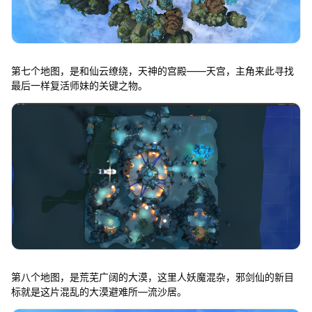
第七个地图，是和仙云缭绕，天神的宫殿——天宫，主角来此寻找
最后一样复活师妹的关键之物。
第八个地图，是荒芜广阔的大漠，这里人妖魔混杂，邪剑仙的新目
标就是这片混乱的大漠避难所—流沙居。