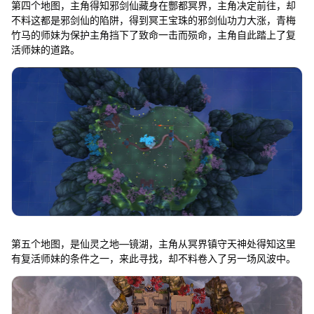
第四个地图，主角得知邪剑仙藏身在酆都冥界，主角决定前往，却
不料这都是邪剑仙的陷阱，得到冥王宝珠的邪剑仙功力大涨，青梅
竹马的师妹为保护主角挡下了致命一击而殒命，主角自此踏上了复
活师妹的道路。
第五个地图，是仙灵之地—镜湖，主角从冥界镇守天神处得知这里
有复活师妹的条件之一，来此寻找，却不料卷入了另一场风波中。