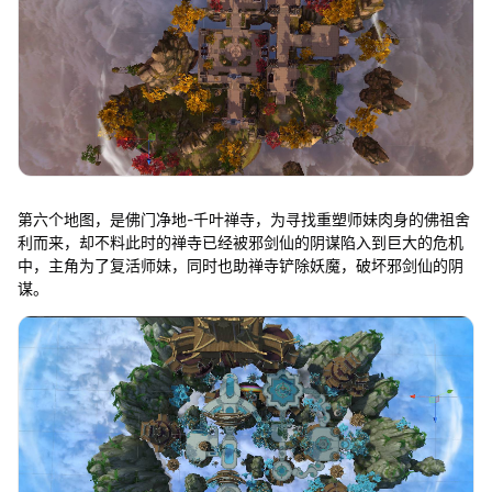
第六个地图，是佛门净地-千叶禅寺，为寻找重塑师妹肉身的佛祖舍
利而来，却不料此时的禅寺已经被邪剑仙的阴谋陷入到巨大的危机
中，主角为了复活师妹，同时也助禅寺铲除妖魔，破坏邪剑仙的阴
谋。