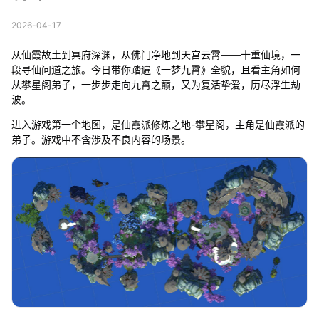
2026-04-17
从仙霞故土到冥府深渊，从佛门净地到天宫云霄——十重仙境，一
段寻仙问道之旅。今日带你踏遍《一梦九霄》全貌，且看主角如何
从攀星阁弟子，一步步走向九霄之巅，又为复活挚爱，历尽浮生劫
波。
进入游戏第一个地图，是仙霞派修炼之地-攀星阁，主角是仙霞派的
弟子。游戏中不含涉及不良内容的场景。