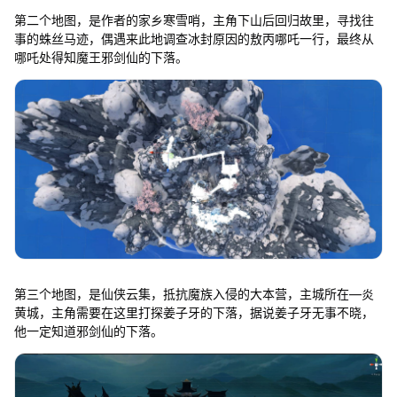
第二个地图，是作者的家乡寒雪哨，主角下山后回归故里，寻找往
事的蛛丝马迹，偶遇来此地调查冰封原因的敖丙哪吒一行，最终从
哪吒处得知魔王邪剑仙的下落。
第三个地图，是仙侠云集，抵抗魔族入侵的大本营，主城所在—炎
黄城，主角需要在这里打探姜子牙的下落，据说姜子牙无事不晓，
他一定知道邪剑仙的下落。